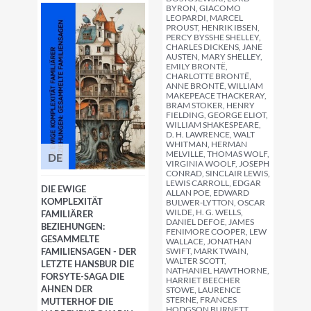
BYRON, GIACOMO
LEOPARDI, MARCEL
PROUST, HENRIK IBSEN,
PERCY BYSSHE SHELLEY,
CHARLES DICKENS, JANE
AUSTEN, MARY SHELLEY,
EMILY BRONTË,
CHARLOTTE BRONTË,
ANNE BRONTË, WILLIAM
MAKEPEACE THACKERAY,
BRAM STOKER, HENRY
FIELDING, GEORGE ELIOT,
WILLIAM SHAKESPEARE,
D. H. LAWRENCE, WALT
WHITMAN, HERMAN
MELVILLE, THOMAS WOLF,
DE
VIRGINIA WOOLF, JOSEPH
CONRAD, SINCLAIR LEWIS,
LEWIS CARROLL, EDGAR
DIE EWIGE
ALLAN POE, EDWARD
KOMPLEXITÄT
BULWER-LYTTON, OSCAR
WILDE, H. G. WELLS,
FAMILIÄRER
DANIEL DEFOE, JAMES
BEZIEHUNGEN:
FENIMORE COOPER, LEW
GESAMMELTE
WALLACE, JONATHAN
FAMILIENSAGEN - DER
SWIFT, MARK TWAIN,
WALTER SCOTT,
LETZTE HANSBUR DIE
NATHANIEL HAWTHORNE,
FORSYTE-SAGA DIE
HARRIET BEECHER
AHNEN DER
STOWE, LAURENCE
STERNE, FRANCES
MUTTERHOF DIE
HODGSON BURNETT,