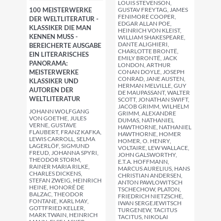
LOUIS STEVENSON,
100 MEISTERWERKE
GUSTAV FREYTAG, JAMES
FENIMORE COOPER,
DER WELTLITERATUR -
EDGAR ALLAN POE,
KLASSIKER DIE MAN
HEINRICH VON KLEIST,
KENNEN MUSS -
WILLIAM SHAKESPEARE,
DANTE ALIGHIERI,
BEREICHERTE AUSGABE
CHARLOTTE BRONTË,
EIN LITERARISCHES
EMILY BRONTË, JACK
PANORAMA:
LONDON, ARTHUR
MEISTERWERKE
CONAN DOYLE, JOSEPH
CONRAD, JANE AUSTEN,
KLASSIKER UND
HERMAN MELVILLE, GUY
AUTOREN DER
DE MAUPASSANT, WALTER
WELTLITERATUR
SCOTT, JONATHAN SWIFT,
JACOB GRIMM, WILHELM
JOHANN WOLFGANG
GRIMM, ALEXANDRE
VON GOETHE, JULES
DUMAS, NATHANIEL
VERNE, GUSTAVE
HAWTHORNE, NATHANIEL
FLAUBERT, FRANZ KAFKA,
HAWTHORNE, HOMER
LEWIS CARROLL, SELMA
HOMER, O. HENRY,
LAGERLÖF, SIGMUND
VOLTAIRE, LEW WALLACE,
FREUD, JOHANNA SPYRI,
JOHN GALSWORTHY,
THEODOR STORM,
E.T.A. HOFFMANN,
RAINER MARIA RILKE,
MARCUS AURELIUS, HANS
CHARLES DICKENS,
CHRISTIAN ANDERSEN,
STEFAN ZWEIG, HEINRICH
ANTON PAWLOWITSCH
HEINE, HONORÉ DE
TSCHECHOW, PLATON,
BALZAC, THEODOR
FRIEDRICH NIETZSCHE,
FONTANE, KARL MAY,
IWAN SERGEJEWITSCH
GOTTFRIED KELLER,
TURGENEW, TACITUS
MARK TWAIN, HEINRICH
TACITUS, NIKOLAI