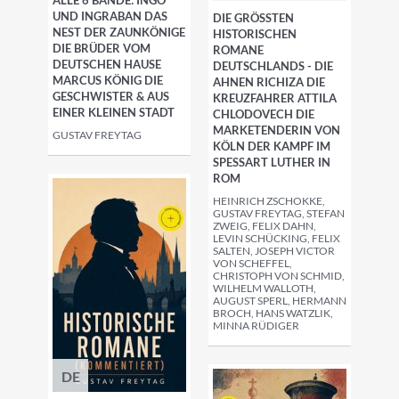
ALLE 6 BÄNDE: INGO
UND INGRABAN DAS
DIE GRÖSSTEN H
NEST DER ZAUNKÖNIGE
ISTORISCHEN R
DIE BRÜDER VOM
OMANE D
DEUTSCHEN HAUSE
EUTSCHLANDS - DIE A
MARCUS KÖNIG DIE
HNEN RICHIZA DIE K
GESCHWISTER & AUS
REUZFAHRER ATTILA C
EINER KLEINEN STADT
HLODOVECH DIE M
ARKETENDERIN VON K
GUSTAV FREYTAG
ÖLN DER KAMPF IM S
PESSART LUTHER IN R
OM
HEINRICH ZSCHOKKE,
GUSTAV FREYTAG, STEFAN
ZWEIG, FELIX DAHN,
LEVIN SCHÜCKING, FELIX
SALTEN, JOSEPH VICTOR
VON SCHEFFEL,
CHRISTOPH VON SCHMID,
WILHELM WALLOTH,
AUGUST SPERL, HERMANN
BROCH, HANS WATZLIK,
MINNA RÜDIGER
DE