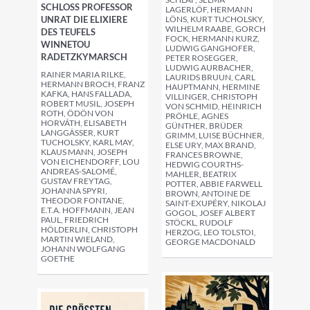
SCHLOSS PROFESSOR
LAGERLÖF, HERMANN
UNRAT DIE ELIXIERE
LÖNS, KURT TUCHOLSKY,
WILHELM RAABE, GORCH
DES TEUFELS
FOCK, HERMANN KURZ,
WINNETOU
LUDWIG GANGHOFER,
RADETZKYMARSCH
PETER ROSEGGER,
LUDWIG AURBACHER,
RAINER MARIA RILKE,
LAURIDS BRUUN, CARL
HERMANN BROCH, FRANZ
HAUPTMANN, HERMINE
KAFKA, HANS FALLADA,
VILLINGER, CHRISTOPH
ROBERT MUSIL, JOSEPH
VON SCHMID, HEINRICH
ROTH, ÖDÖN VON
PRÖHLE, AGNES
HORVÁTH, ELISABETH
GÜNTHER, BRÜDER
LANGGÄSSER, KURT
GRIMM, LUISE BÜCHNER,
TUCHOLSKY, KARL MAY,
ELSE URY, MAX BRAND,
KLAUS MANN, JOSEPH
FRANCES BROWNE,
VON EICHENDORFF, LOU
HEDWIG COURTHS-
ANDREAS-SALOMÉ,
MAHLER, BEATRIX
GUSTAV FREYTAG,
POTTER, ABBIE FARWELL
JOHANNA SPYRI,
BROWN, ANTOINE DE
THEODOR FONTANE,
SAINT-EXUPÉRY, NIKOLAJ
E.T.A. HOFFMANN, JEAN
GOGOL, JOSEF ALBERT
PAUL, FRIEDRICH
STÖCKL, RUDOLF
HÖLDERLIN, CHRISTOPH
HERZOG, LEO TOLSTOI,
MARTIN WIELAND,
GEORGE MACDONALD
JOHANN WOLFGANG
GOETHE