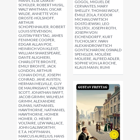
MANN, ELSE LASKER-
GOGOL, MIGUEL DE
SCHÜLER, ROBERT MUSIL,
CERVANTES, MARY
WALT WHITMAN, OSCAR
SHELLEY, THOMAS WOLF,
WILDE, ANNETTE VON
ÉMILE ZOLA, FJODOR
DROSTE-HÜLSHOFF,
MICHAILOWITSCH
ARTHUR
DOSTOJEWSKI, LEO
SCHOPENHAUER, ROBERT
TOLSTOI, JOSEPH ROTH,
LOUIS STEVENSON,
JOSEPH VON
GUSTAV FREYTAG, JAMES
EICHENDORFF, KURT
FENIMORE COOPER,
TUCHOLSKY, IWAN
EDGAR ALLAN POE,
ALEXANDROWITSCH
HEINRICH VON KLEIST,
GONTSCHAROW, OSWALD
WILLIAM SHAKESPEARE,
SPENGLER, MOLIÈRE
DANTE ALIGHIERI,
MOLIERE, ALFRED ADLER,
CHARLOTTE BRONTË,
SOPHIE VON LA ROCHE,
EMILY BRONTË, JACK
KLAUS MANN, RUMI
LONDON, ARTHUR
CONAN DOYLE, JOSEPH
CONRAD, JANE AUSTEN,
HERMAN MELVILLE, GUY
DE MAUPASSANT, WALTER
SCOTT, JONATHAN SWIFT,
JACOB GRIMM, WILHELM
GRIMM, ALEXANDRE
DUMAS, NATHANIEL
HAWTHORNE, NATHANIEL
HAWTHORNE, HOMER
HOMER, O. HENRY,
VOLTAIRE, LEW WALLACE,
JOHN GALSWORTHY,
E.T.A. HOFFMANN,
MARCUS AURELIUS, HANS