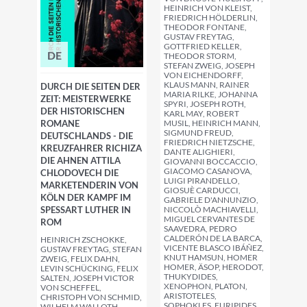
EINRICH VON KLEIST, F
RIEDRICH HÖLDERLIN, T
HEODOR FONTANE, G
USTAV FREYTAG, G
OTTFRIED KELLER, T
DE
HEODOR STORM, S
TEFAN ZWEIG, JOSEPH V
ON EICHENDORFF, K
LAUS MANN, RAINER M
DURCH DIE SEITEN DER
ARIA RILKE, JOHANNA S
ZEIT: MEISTERWERKE
PYRI, JOSEPH ROTH, K
DER HISTORISCHEN
ARL MAY, ROBERT M
ROMANE
USIL, HEINRICH MANN, S
IGMUND FREUD, F
DEUTSCHLANDS - DIE
RIEDRICH NIETZSCHE, D
KREUZFAHRER RICHIZA
ANTE ALIGHIERI, G
DIE AHNEN ATTILA
IOVANNI BOCCACCIO, G
IACOMO CASANOVA, L
CHLODOVECH DIE
UIGI PIRANDELLO, G
MARKETENDERIN VON
IOSUÈ CARDUCCI, G
KÖLN DER KAMPF IM
ABRIELE D'ANNUNZIO, N
SPESSART LUTHER IN
ICCOLÒ MACHIAVELLI, M
IGUEL CERVANTES DE S
ROM
AAVEDRA, PEDRO C
ALDERÓN DE LA BARCA, V
HEINRICH ZSCHOKKE,
ICENTE BLASCO IBÁÑEZ, K
GUSTAV FREYTAG, STEFAN
NUT HAMSUN, HOMER H
ZWEIG, FELIX DAHN,
OMER, ÄSOP, HERODOT,
LEVIN SCHÜCKING, FELIX
THUKYDIDES,
SALTEN, JOSEPH VICTOR
XENOPHON, PLATON,
VON SCHEFFEL,
ARISTOTELES,
CHRISTOPH VON SCHMID,
SOPHOKLES, EURIPIDES,
WILHELM WALLOTH,