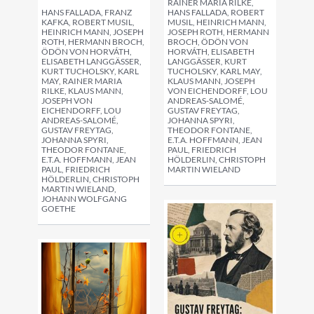
RAINER MARIA RILKE,
HANS FALLADA, FRANZ
HANS FALLADA, ROBERT
KAFKA, ROBERT MUSIL,
MUSIL, HEINRICH MANN,
HEINRICH MANN, JOSEPH
JOSEPH ROTH, HERMANN
ROTH, HERMANN BROCH,
BROCH, ÖDÖN VON
ÖDÖN VON HORVÁTH,
HORVÁTH, ELISABETH
ELISABETH LANGGÄSSER,
LANGGÄSSER, KURT
KURT TUCHOLSKY, KARL
TUCHOLSKY, KARL MAY,
MAY, RAINER MARIA
KLAUS MANN, JOSEPH
RILKE, KLAUS MANN,
VON EICHENDORFF, LOU
JOSEPH VON
ANDREAS-SALOMÉ,
EICHENDORFF, LOU
GUSTAV FREYTAG,
ANDREAS-SALOMÉ,
JOHANNA SPYRI,
GUSTAV FREYTAG,
THEODOR FONTANE,
JOHANNA SPYRI,
E.T.A. HOFFMANN, JEAN
THEODOR FONTANE,
PAUL, FRIEDRICH
E.T.A. HOFFMANN, JEAN
HÖLDERLIN, CHRISTOPH
PAUL, FRIEDRICH
MARTIN WIELAND
HÖLDERLIN, CHRISTOPH
MARTIN WIELAND,
JOHANN WOLFGANG
GOETHE