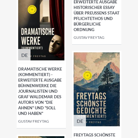
RWEITERTE AUSGABE H
ISTORISCHER ESSAY Ü
BER PREUSSENS STAAT PF
LICHTETHOS UND BÜ
RGERLICHE OR
DNUNG
GUSTAV FREYTAG
DE
DRAMATISCHE WERKE
(KOMMENTIERT) -
ERWEITERTE AUSGABE
BÜHNENWERKE DIE
JOURNALISTEN UND
GRAF WALDEMAR DES
AUTORS VON "DIE
AHNEN" UND "SOLL
UND HABEN"
DE
GUSTAV FREYTAG
FREYTAGS SCHÖNSTE