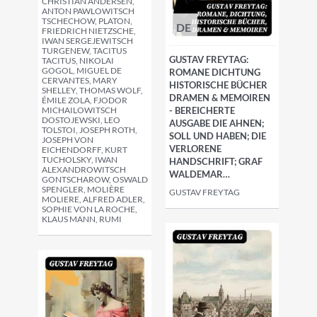
CHRISTIAN ANDERSEN,
ANTON PAWLOWITSCH
TSCHECHOW, PLATON,
DE
FRIEDRICH NIETZSCHE,
IWAN SERGEJEWITSCH
TURGENEW, TACITUS
GUSTAV FREYTAG:
TACITUS, NIKOLAI
GOGOL, MIGUEL DE
ROMANE DICHTUNG
CERVANTES, MARY
HISTORISCHE BÜCHER
SHELLEY, THOMAS WOLF,
DRAMEN & MEMOIREN
ÉMILE ZOLA, FJODOR
MICHAILOWITSCH
- BEREICHERTE
DOSTOJEWSKI, LEO
AUSGABE DIE AHNEN;
TOLSTOI, JOSEPH ROTH,
SOLL UND HABEN; DIE
JOSEPH VON
VERLORENE
EICHENDORFF, KURT
TUCHOLSKY, IWAN
HANDSCHRIFT; GRAF
ALEXANDROWITSCH
WALDEMAR…
GONTSCHAROW, OSWALD
SPENGLER, MOLIÈRE
GUSTAV FREYTAG
MOLIERE, ALFRED ADLER,
SOPHIE VON LA ROCHE,
KLAUS MANN, RUMI