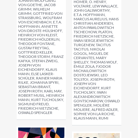
JOHANN WOLFGANG
HOMER, O. HENRY,
VON GOETHE, JACOB
VOLTAIRE, LEW WALLACE,
GRIMM, WILHELM
JOHN GALSWORTHY,
GRIMM, GOTTFRIED VON
E.T.A. HOFFMANN,
STRASSBURG, WOLFRAM V
MARCUS AURELIUS, HANS
ON ESCHENBACH, E.T.A. H
CHRISTIAN ANDERSEN,
OFFMANN, ANNETTE V
ANTON PAWLOWITSCH
ON DROSTE-HÜLSHOFF, H
TSCHECHOW, PLATON,
EINRICH VON KLEIST, F
FRIEDRICH NIETZSCHE,
RIEDRICH HÖLDERLIN, T
IWAN SERGEJEWITSCH
HEODOR FONTANE, G
TURGENEW, TACITUS
USTAV FREYTAG, G
TACITUS, NIKOLAI
OTTFRIED KELLER, T
GOGOL, MIGUEL DE
HEODOR STORM, FRANZ K
CERVANTES, MARY
AFKA, STEFAN ZWEIG, J
SHELLEY, THOMAS WOLF,
OSEPH VON E
ÉMILE ZOLA, FJODOR
ICHENDORFF, KLAUS M
MICHAILOWITSCH
ANN, ELSE LASKER-S
DOSTOJEWSKI, LEO
CHÜLER, RAINER MARIA R
TOLSTOI, JOSEPH ROTH,
ILKE, JOHANNA SPYRI, S
JOSEPH VON
EBASTIAN BRANT, J
EICHENDORFF, KURT
OSEPH ROTH, KARL MAY, R
TUCHOLSKY, IWAN
OBERT MUSIL, HEINRICH M
ALEXANDROWITSCH
ANN, KURT TUCHOLSKY, S
GONTSCHAROW, OSWALD
IGMUND FREUD, F
SPENGLER, MOLIÈRE
RIEDRICH NIETZSCHE, O
MOLIERE, ALFRED ADLER,
SWALD SPENGLER
SOPHIE VON LA ROCHE,
KLAUS MANN, RUMI