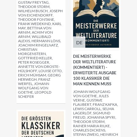
GUSTAV FREYTAG,
THEODOR STORM,
WILHELM BUSCH, JOSEPH
VON EICHENDORFF,
THEODOR FONTANE,
FRANK WEDEKIND, KARL
MAY, BETTINA VON
ARNIM, ACHIM VON
ARNIM, WILLIBALD
ALEXIS, HERMANN LÖNS,
DE
JOACHIM RINGELNATZ,
CHRISTIAN
MORGENSTERN,
DIE MEISTERWERKE
GOTTFRIED KELLER,
DER WELTLITERATURE
PETER ROSEGGER,
ANNETTE VON DROSTE-
(KOMMENTIERT) -
HÜLSHOFF, LOUISE OTTO,
ERWEITERTE AUSGABE
ERICH MÜHSAM, GEORG
100 KLASSIKER DIE
HERWEGH, FRANZ
WERFEL, JOHANN
MAN KENNEN MUSS
WOLFGANG VON
JOHANN WOLFGANG
GOETHE, LEOPOLD
VON GOETHE, JULES
SCHEFER
VERNE, GUSTAVE
FLAUBERT, FRANZ KAFKA,
LEWIS CARROLL, SELMA
LAGERLÖF, SIGMUND
FREUD, JOHANNA SPYRI,
THEODOR STORM,
RAINER MARIA RILKE,
CHARLES DICKENS,
STEFAN ZWEIG, HEINRICH