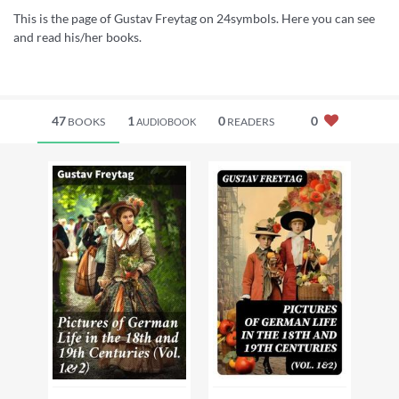
This is the page of Gustav Freytag on 24symbols. Here you can see
and read his/her books.
47
1
0
0
BOOKS
READERS
AUDIOBOOK