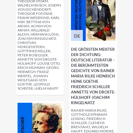
THEODOR STORM,
WILHELM BUSCH, JOSEPH
VON EICHENDORFF,
THEODOR FONTANE,
FRANK WEDEKIND, KARL
MAY, BETTINA VON
ARNIM, ACHIM VON
ARNIM, WILLIBALD
ALEXIS, HERMANN LÖNS,
DE
JOACHIM RINGELNATZ,
CHRISTIAN
MORGENSTERN,
DIE GRÖSSTEN MEISTER D
GOTTFRIED KELLER,
ER DICHTUNG: D
PETER ROSEGGER,
ANNETTE VON DROSTE-
EUTSCHE LITERATUR - D
HÜLSHOFF, LOUISE OTTO,
IE BERÜHMTESTEN G
ERICH MÜHSAM, GEORG
EDICHTE VON RAINER M
HERWEGH, FRANZ
WERFEL, JOHANN
ARIA RILKE HEINRICH H
WOLFGANG VON
EINE GOETHE F
GOETHE, LEOPOLD
RIEDRICH SCHILLER A
SCHEFER, LHELM HAUFF
NNETTE VON DROSTE-H
ÜLSHOFF JOACHIM R
INGELNATZ
RAINER MARIA RILKE,
GOTTHOLD EPHRAIM
LESSING, FRIEDRICH
SCHILLER, CLEMENS
BRENTANO, WILHELM
HAUFF, EDUARD MÖRIKE,