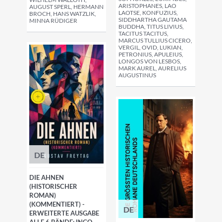
ARISTOPHANES, LAO L
AUGUST SPERL, HERMANN
AOTSE, KONFUZIUS, S
BROCH, HANS WATZLIK,
IDDHARTHA GAUTAMA B
MINNA RÜDIGER
UDDHA, TITUS LIVIUS, T
ACITUS TACITUS, M
ARCUS TULLIUS CICERO,
VERGIL, OVID, LUKIAN,
PETRONIUS, APULEIUS, L
ONGOS VON LESBOS, M
ARK AUREL, AURELIUS A
UGUSTINUS
DE
DIE AHNEN
(HISTORISCHER
ROMAN)
(KOMMENTIERT) -
DE
ERWEITERTE AUSGABE