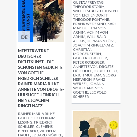
GUSTAV FREYTAG,
THEODOR STORM,
WILHELM BUSCH, JOSEPH
VON EICHENDORFF,
THEODOR FONTANE,
FRANK WEDEKIND, KARL
MAY, BETTINA VON
ARNIM, ACHIM VON
DE
ARNIM, WILLIBALD
ALEXIS, HERMANN LÖNS,
JOACHIM RINGELNATZ,
CHRISTIAN
MEISTERWERKE
MORGENSTERN,
DEUTSCHER
GOTTFRIED KELLER,
DICHTKUNST - DIE
PETER ROSEGGER,
ANNETTE VON DROSTE-
SCHÖNSTEN GEDICHTE
HÜLSHOFF, LOUISE OTTO,
VON GOETHE
ERICH MÜHSAM, GEORG
FRIEDRICH SCHILLER
HERWEGH, FRANZ
RAINER MARIA RILKE
WERFEL, JOHANN
WOLFGANG VON
ANNETTE VON DROSTE-
GOETHE, LEOPOLD
HÜLSHOFF HEINRICH
SCHEFER
HEINE JOACHIM
RINGELNATZ
RAINER MARIA RILKE,
GOTTHOLD EPHRAIM
LESSING, FRIEDRICH
SCHILLER, CLEMENS
BRENTANO, WILHELM
HAUFF, EDUARD MÖRIKE,