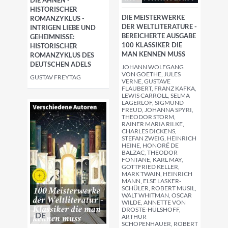
DIE AHNEN -
HISTORISCHER
DIE MEISTERWERKE
ROMANZYKLUS -
DER WELTLITERATURE -
INTRIGEN LIEBE UND
BEREICHERTE AUSGABE
GEHEIMNISSE:
100 KLASSIKER DIE
HISTORISCHER
MAN KENNEN MUSS
ROMANZYKLUS DES
DEUTSCHEN ADELS
JOHANN WOLFGANG
VON GOETHE, JULES
GUSTAV FREYTAG
VERNE, GUSTAVE
FLAUBERT, FRANZ KAFKA,
LEWIS CARROLL, SELMA
LAGERLÖF, SIGMUND
FREUD, JOHANNA SPYRI,
THEODOR STORM,
RAINER MARIA RILKE,
CHARLES DICKENS,
STEFAN ZWEIG, HEINRICH
HEINE, HONORÉ DE
BALZAC, THEODOR
FONTANE, KARL MAY,
GOTTFRIED KELLER,
MARK TWAIN, HEINRICH
MANN, ELSE LASKER-
SCHÜLER, ROBERT MUSIL,
WALT WHITMAN, OSCAR
WILDE, ANNETTE VON
DROSTE-HÜLSHOFF,
DE
ARTHUR
SCHOPENHAUER, ROBERT