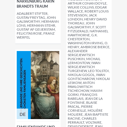
NARRENBURG KARIN
ARTHUR CONAN DOYLE,
BRANDTS TRAUM
WILKIE COLLINS, EDGAR
WALLACE, ROBERT LOUIS
ADALBERT STIFTER,
STEVENSON, JACK
GUSTAV FREYTAG, JOHN
LONDON, HENRY DAVID
GALSWORTHY, HERMANN
THOREAU, JOHN
LÖNS, HERMANN STEHR,
GALSWORTHY, F. SCOTT
GUSTAF AF GEIJERSTAM,
FITZGERALD, NATHANIEL
FELICITAS ROSE, FRANZ
HAWTHORNE, G.K.
WERFEL
CHESTERTON,
WASHINGTON IRVING, O.
HENRY, AMBROSE BIERCE,
ALEXANDER
SERGEJEWITSCH
PUSCHKIN, MICHAIL
LERMONTOW, IWAN
SERGEJEWITSCH
TURGENEW, LEO TOLSTOI,
NIKOLAI GOGOL, IWAN
GONTSCHAROW, NIKOLAI
LESKOW, ANTON
PAWLOWITSCH
TSCHECHOW, MAXIM
GORKI, FRANÇOIS
RABELAIS, JEAN DE LA
FONTAINE, BLAISE
PASCAL, PIERRE
CORNEILLE, MOLIÈRE
DE
MOLIERE, JEAN BAPTISTE
RACINE, CHARLES
PERRAULT, VOLTAIRE,
DENIS DIDEROT, JEAN