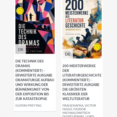
DE
DE
DIE TECHNIK DES
DRAMAS
200 MEISTERWERKE
(KOMMENTIERT) -
DER
ERWEITERTE AUSGABE
LITERATURGESCHICHTE
DRAMATURGIE AUFBAU
(KOMMENTIERT) -
UND WIRKUNG DER
ERWEITERTE AUSGABE
BÜHNENKUNST VON
DIE GRÖSSTEN K
DER EXPOSITION BIS
LASSIKER DER W
ZUR KATASTROPHE
ELTLITERATUR
GUSTAV FREYTAG
FRANZ KAFKA, VICTOR
HUGO, FJODOR
MICHAILOWITSCH
DOSTOJEWSKI, LORD