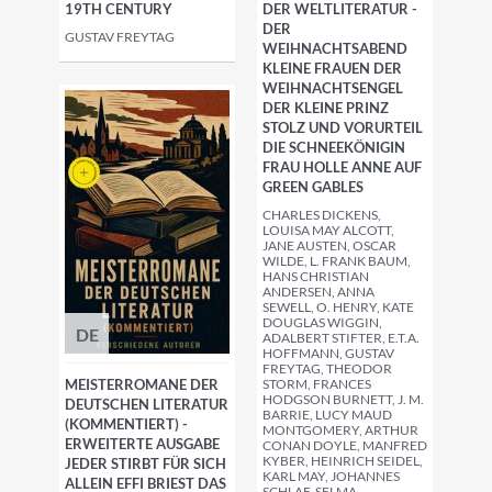
19TH CENTURY
DER WELTLITERATUR -
DER
GUSTAV FREYTAG
WEIHNACHTSABEND
KLEINE FRAUEN DER
WEIHNACHTSENGEL
DER KLEINE PRINZ
STOLZ UND VORURTEIL
DIE SCHNEEKÖNIGIN
FRAU HOLLE ANNE AUF
GREEN GABLES
CHARLES DICKENS,
LOUISA MAY ALCOTT,
JANE AUSTEN, OSCAR
WILDE, L. FRANK BAUM,
HANS CHRISTIAN
ANDERSEN, ANNA
SEWELL, O. HENRY, KATE
DOUGLAS WIGGIN,
DE
ADALBERT STIFTER, E.T.A.
HOFFMANN, GUSTAV
FREYTAG, THEODOR
MEISTERROMANE DER
STORM, FRANCES
HODGSON BURNETT, J. M.
DEUTSCHEN LITERATUR
BARRIE, LUCY MAUD
(KOMMENTIERT) -
MONTGOMERY, ARTHUR
ERWEITERTE AUSGABE
CONAN DOYLE, MANFRED
KYBER, HEINRICH SEIDEL,
JEDER STIRBT FÜR SICH
KARL MAY, JOHANNES
ALLEIN EFFI BRIEST DAS
SCHLAF, SELMA