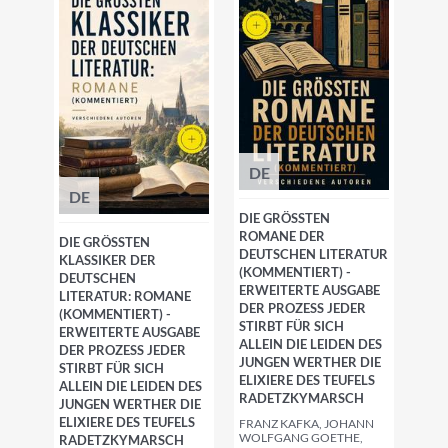
DE
DE
DIE GRÖSSTEN R
OMANE DER D
DIE GRÖSSTEN K
EUTSCHEN LITERATUR (
LASSIKER DER D
KOMMENTIERT) - E
EUTSCHEN L
RWEITERTE AUSGABE D
ITERATUR: ROMANE (
ER PROZESS JEDER S
KOMMENTIERT) - E
TIRBT FÜR SICH A
RWEITERTE AUSGABE D
LLEIN DIE LEIDEN DES J
ER PROZESS JEDER S
UNGEN WERTHER DIE E
TIRBT FÜR SICH A
LIXIERE DES TEUFELS R
LLEIN DIE LEIDEN DES J
ADETZKYMARSCH
UNGEN WERTHER DIE E
LIXIERE DES TEUFELS R
FRANZ KAFKA, JOHANN
WOLFGANG GOETHE,
ADETZKYMARSCH