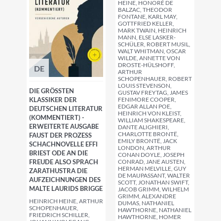
HEINE, HONORÉ DE
BALZAC, THEODOR
FONTANE, KARL MAY,
GOTTFRIED KELLER,
MARK TWAIN, HEINRICH
MANN, ELSE LASKER-
SCHÜLER, ROBERT MUSIL,
WALT WHITMAN, OSCAR
WILDE, ANNETTE VON
DROSTE-HÜLSHOFF,
DE
ARTHUR
SCHOPENHAUER, ROBERT
LOUIS STEVENSON,
DIE GRÖSSTEN K
GUSTAV FREYTAG, JAMES
LASSIKER DER D
FENIMORE COOPER,
EDGAR ALLAN POE,
EUTSCHEN LITERATUR (
HEINRICH VON KLEIST,
KOMMENTIERT) - E
WILLIAM SHAKESPEARE,
RWEITERTE AUSGABE F
DANTE ALIGHIERI,
CHARLOTTE BRONTË,
AUST DER PROZESS S
EMILY BRONTË, JACK
CHACHNOVELLE EFFI B
LONDON, ARTHUR
RIEST ODE AN DIE F
CONAN DOYLE, JOSEPH
REUDE ALSO SPRACH Z
CONRAD, JANE AUSTEN,
HERMAN MELVILLE, GUY
ARATHUSTRA DIE A
DE MAUPASSANT, WALTER
UFZEICHNUNGEN DES M
SCOTT, JONATHAN SWIFT,
ALTE LAURIDS BRIGGE
JACOB GRIMM, WILHELM
GRIMM, ALEXANDRE
HEINRICH HEINE, ARTHUR
DUMAS, NATHANIEL
SCHOPENHAUER,
HAWTHORNE, NATHANIEL
FRIEDRICH SCHILLER,
HAWTHORNE, HOMER