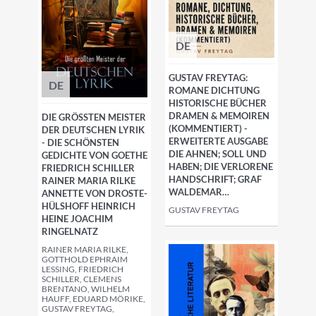
DE
GUSTAV FREYTAG:
DE
ROMANE DICHTUNG
HISTORISCHE BÜCHER
DRAMEN & MEMOIREN
DIE GRÖSSTEN MEISTER D
(KOMMENTIERT) -
ER DEUTSCHEN LYRIK -
ERWEITERTE AUSGABE
DIE SCHÖNSTEN G
DIE AHNEN; SOLL UND
EDICHTE VON GOETHE F
HABEN; DIE VERLORENE
RIEDRICH SCHILLER R
HANDSCHRIFT; GRAF
AINER MARIA RILKE A
WALDEMAR…
NNETTE VON DROSTE-H
ÜLSHOFF HEINRICH H
GUSTAV FREYTAG
EINE JOACHIM R
INGELNATZ
RAINER MARIA RILKE,
GOTTHOLD EPHRAIM
LESSING, FRIEDRICH
SCHILLER, CLEMENS
BRENTANO, WILHELM
HAUFF, EDUARD MÖRIKE,
GUSTAV FREYTAG,