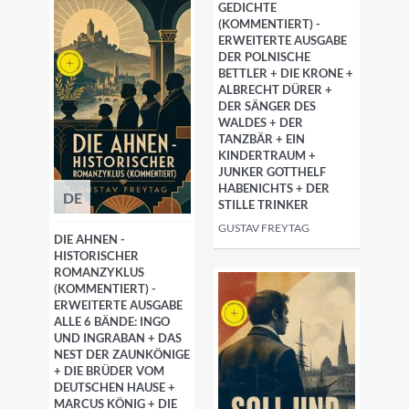
GEDICHTE
(KOMMENTIERT) -
ERWEITERTE AUSGABE
DER POLNISCHE
BETTLER + DIE KRONE +
ALBRECHT DÜRER +
DER SÄNGER DES
WALDES + DER
TANZBÄR + EIN
KINDERTRAUM +
JUNKER GOTTHELF
HABENICHTS + DER
DE
STILLE TRINKER
GUSTAV FREYTAG
DIE AHNEN -
HISTORISCHER
ROMANZYKLUS
(KOMMENTIERT) -
ERWEITERTE AUSGABE
ALLE 6 BÄNDE: INGO
UND INGRABAN + DAS
NEST DER ZAUNKÖNIGE
+ DIE BRÜDER VOM
DEUTSCHEN HAUSE +
MARCUS KÖNIG + DIE