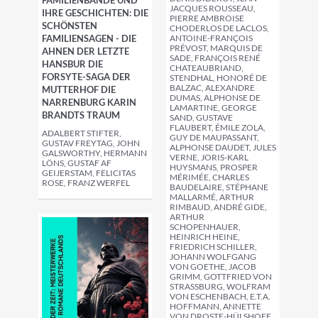
FAMILIENBANDE UND
JACQUES ROUSSEAU,
IHRE GESCHICHTEN: DIE
PIERRE AMBROISE
SCHÖNSTEN
CHODERLOS DE LACLOS,
FAMILIENSAGEN - DIE
ANTOINE-FRANÇOIS
PRÉVOST, MARQUIS DE
AHNEN DER LETZTE
SADE, FRANÇOIS RENÉ
HANSBUR DIE
CHATEAUBRIAND,
FORSYTE-SAGA DER
STENDHAL, HONORÉ DE
BALZAC, ALEXANDRE
MUTTERHOF DIE
DUMAS, ALPHONSE DE
NARRENBURG KARIN
LAMARTINE, GEORGE
BRANDTS TRAUM
SAND, GUSTAVE
FLAUBERT, ÉMILE ZOLA,
ADALBERT STIFTER,
GUY DE MAUPASSANT,
GUSTAV FREYTAG, JOHN
ALPHONSE DAUDET, JULES
GALSWORTHY, HERMANN
VERNE, JORIS-KARL
LÖNS, GUSTAF AF
HUYSMANS, PROSPER
GEIJERSTAM, FELICITAS
MÉRIMÉE, CHARLES
ROSE, FRANZ WERFEL
BAUDELAIRE, STÉPHANE
MALLARMÉ, ARTHUR
RIMBAUD, ANDRÉ GIDE,
ARTHUR
SCHOPENHAUER,
HEINRICH HEINE,
FRIEDRICH SCHILLER,
JOHANN WOLFGANG
VON GOETHE, JACOB
GRIMM, GOTTFRIED VON
STRASSBURG, WOLFRAM V
ON ESCHENBACH, E.T.A. H
OFFMANN, ANNETTE V
ON DROSTE-HÜLSHOFF, H