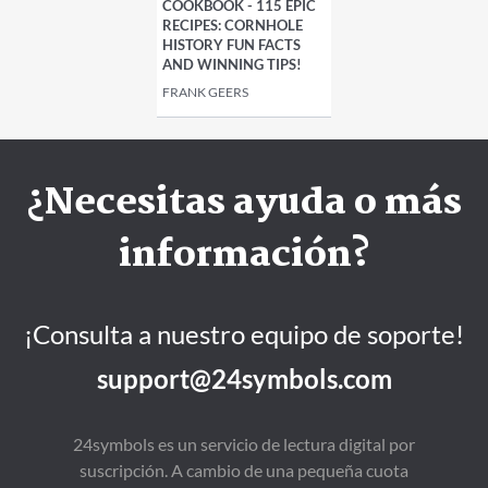
COOKBOOK - 115 EPIC
RECIPES: CORNHOLE
HISTORY FUN FACTS
AND WINNING TIPS!
FRANK GEERS
¿Necesitas ayuda o más
información?
¡Consulta a nuestro equipo de soporte!
support@24symbols.com
24symbols es un servicio de lectura digital por
suscripción. A cambio de una pequeña cuota