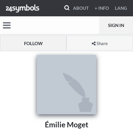
ABOUT
+ INFO
LANG
SIGN IN
FOLLOW
Share
Émilie Moget