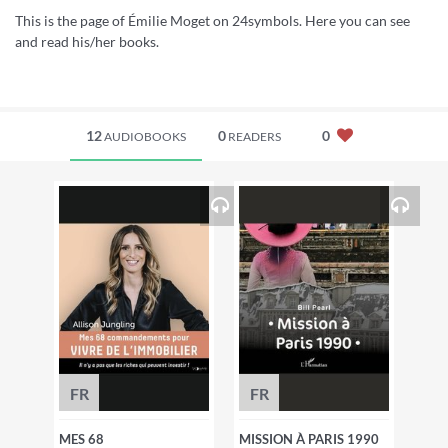
This is the page of Émilie Moget on 24symbols. Here you can see
and read his/her books.
12
0
0
AUDIOBOOKS
READERS
FR
FR
MES 68
MISSION À PARIS 1990