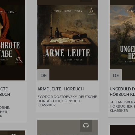
DE
DE
ROTE
ARME LEUTE - HÖRBUCH
UNGEDULD DE
RBUCH
HÖRBUCH KL
FYODOR DOSTOEVSKY, DEUTSCHE
HÖRBÜCHER, HÖRBUCH
STEFAN ZWEIG
KLASSIKER
HÖRBÜCHER,
ORNE,
KLASSIKER
HER,
ER