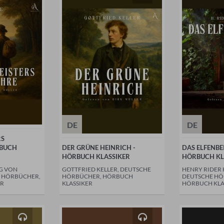
DE
DE
RS
RBUCH
DER GRÜNE HEINRICH -
DAS ELFENBE
HÖRBUCH KLASSIKER
HÖRBUCH KL
G VON
GOTTFRIED KELLER, DEUTSCHE
HENRY RIDER
E HÖRBÜCHER,
HÖRBÜCHER, HÖRBUCH
DEUTSCHE HÖ
ER
KLASSIKER
HÖRBUCH KLA