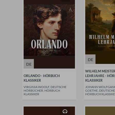
DE
DE
WILHELM MEISTE
ORLANDO - HÖRBUCH
LEHRJAHRE - HÖ
KLASSIKER
KLASSIKER
VIRGINIA WOOLF, DEUTSCHE
JOHANN WOLFGAN
HÖRBÜCHER, HÖRBUCH
GOETHE, DEUTSCH
KLASSIKER
HÖRBUCH KLASSIK