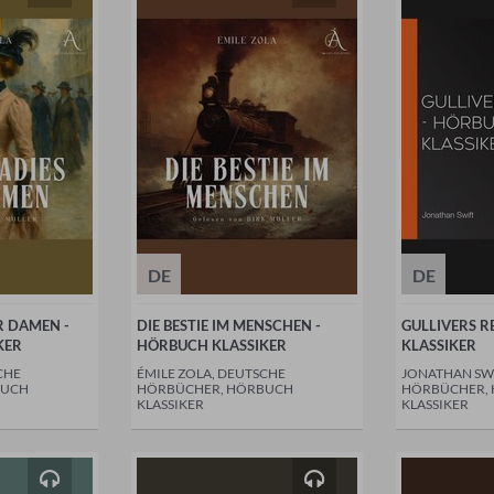
DE
DE
R DAMEN -
DIE BESTIE IM MENSCHEN -
GULLIVERS R
KER
HÖRBUCH KLASSIKER
KLASSIKER
CHE
ÉMILE ZOLA, DEUTSCHE
JONATHAN SWI
BUCH
HÖRBÜCHER, HÖRBUCH
HÖRBÜCHER,
KLASSIKER
KLASSIKER