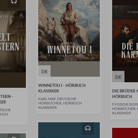
DE
DE
WINNETOU I - HÖRBUCH
KLASSIKER
DIE BRÜDER
TERN -
HÖRBUCH
KARL MAY, DEUTSCHE
KER
HÖRBÜCHER, HÖRBUCH
FYODOR DOST
KLASSIKER
HÖRBÜCHER,
UTSCHE
KLASSIKER
BUCH