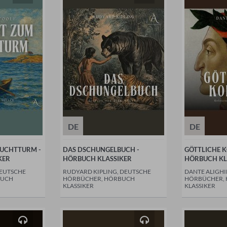
DE
DE
EUCHTTURM -
DAS DSCHUNGELBUCH -
GÖTTLICHE K
KER
HÖRBUCH KLASSIKER
HÖRBUCH KL
DEUTSCHE
RUDYARD KIPLING, DEUTSCHE
DANTE ALIGHI
BUCH
HÖRBÜCHER, HÖRBUCH
HÖRBÜCHER,
KLASSIKER
KLASSIKER