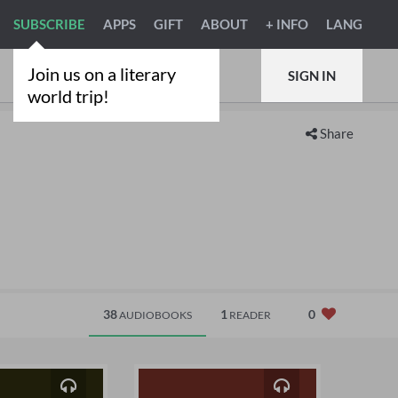
SUBSCRIBE
APPS
GIFT
ABOUT
+ INFO
LANG
Join us on a literary
SIGN IN
world trip!
Share
38
1
0
AUDIOBOOKS
READER