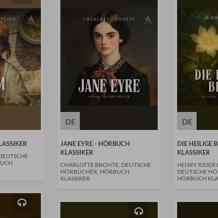
DE
DE
LASSIKER
JANE EYRE - HÖRBUCH
DIE HEILIGE
KLASSIKER
KLASSIKER
 DEUTSCHE
BUCH
CHARLOTTE BRONTË, DEUTSCHE
HENRY RIDER
HÖRBÜCHER, HÖRBUCH
DEUTSCHE HÖ
KLASSIKER
HÖRBUCH KLA