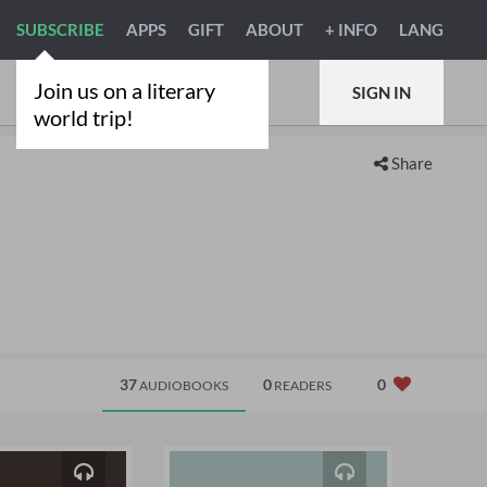
SUBSCRIBE
APPS
GIFT
ABOUT
+ INFO
LANG
Join us on a literary
SIGN IN
world trip!
Share
37
0
0
AUDIOBOOKS
READERS