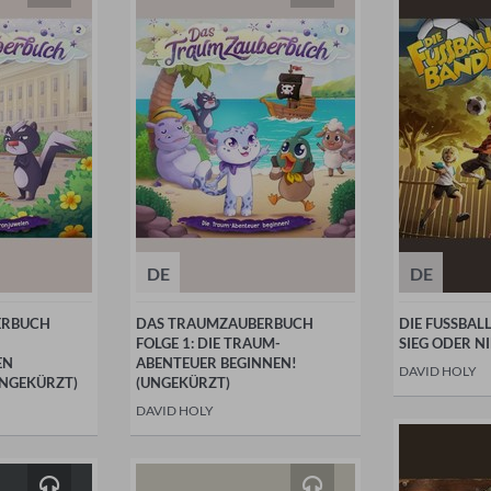
DE
DE
ERBUCH
DAS TRAUMZAUBERBUCH
DIE FUSSBAL
FOLGE 1: DIE TRAUM-
SIEG ODER N
EN
ABENTEUER BEGINNEN!
DAVID HOLY
NGEKÜRZT)
(UNGEKÜRZT)
DAVID HOLY