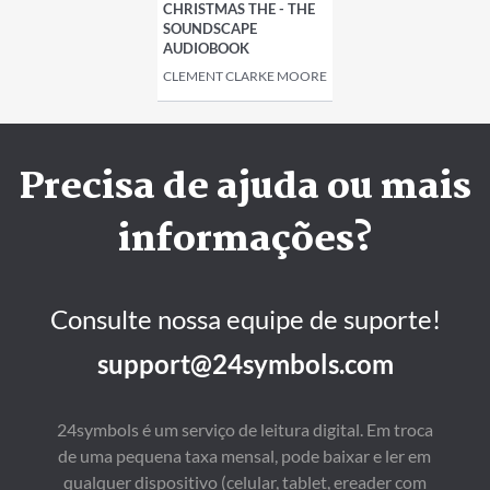
CHRISTMAS THE - THE
SOUNDSCAPE
AUDIOBOOK
CLEMENT CLARKE MOORE
Precisa de ajuda ou mais
informações?
Consulte nossa equipe de suporte!
support@24symbols.com
24symbols é um serviço de leitura digital. Em troca
de uma pequena taxa mensal, pode baixar e ler em
qualquer dispositivo (celular, tablet, ereader com