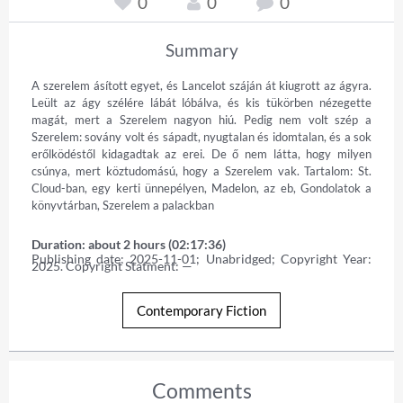
0
0
0
Summary
A szerelem ásított egyet, és Lancelot száján át kiugrott az ágyra. 
Leült az ágy szélére lábát lóbálva, és kis tükörben nézegette 
magát, mert a Szerelem nagyon hiú. Pedig nem volt szép a 
Szerelem: sovány volt és sápadt, nyugtalan és idomtalan, és a sok 
erőlködéstől kidagadtak az erei. De ő nem látta, hogy milyen 
csúnya, mert köztudomású, hogy a Szerelem vak. Tartalom: St. 
Cloud-ban, egy kerti ünnepélyen, Madelon, az eb, Gondolatok a 
könyvtárban, Szerelem a palackban
Duration: about 2 hours (02:17:36)
Publishing date: 2025-11-01; Unabridged; Copyright Year: 
2025. Copyright Statment: —
Contemporary Fiction
Comments