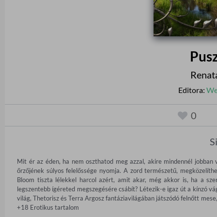
Pusz
Renat
Editora:
We
0
S
Mit ér az éden, ha nem oszthatod meg azzal, akire mindennél jobban vág
őrzőjének súlyos felelőssége nyomja. A zord természetű, megközelíthet
Bloom tiszta lélekkel harcol azért, amit akar, még akkor is, ha a sze
legszentebb ígéreted megszegésére csábít? Létezik-e igaz út a kínzó vág
világ, Thetorisz és Terra Argosz fantáziavilágában játszódó felnőtt mese, 
+18 Erotikus tartalom