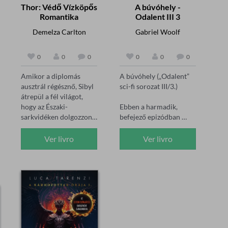
Thor: Védő Vízköpős
A búvóhely -
Romantika
Odalent III 3
Demelza Carlton
Gabriel Woolf
0
0
0
0
0
0
Amikor a diplomás 
A búvóhely („Odalent” 
ausztrál régésznő, Sibyl 
sci-fi sorozat III/3.)

átrepül a fél világot, 
hogy az Északi-
Ebben a harmadik, 
sarkvidéken dolgozzon, 
befejező epizódban 
nem tudja, mit találhat... 
végre fény derül az 
de arra nem számított, 
igazságra a 
Ver livro
Ver livro
hogy az ásatás kezdetén 
következőkkel 
megsérül... vagy hogy 
kapcsolatban:

megmenti őt a 
– Kicsodák Thomas és 
legdögösebb viking, akit 
Kat szülei?

valaha is látott.Thor 
– Valóban él-e valami 
talán úgy néz ki, mint 
természetfeletti lény a 
egy szuperhős, de olyan 
bunker alatt?

titkokat rejt a jég alatt, 
– Kik dolgoznak 