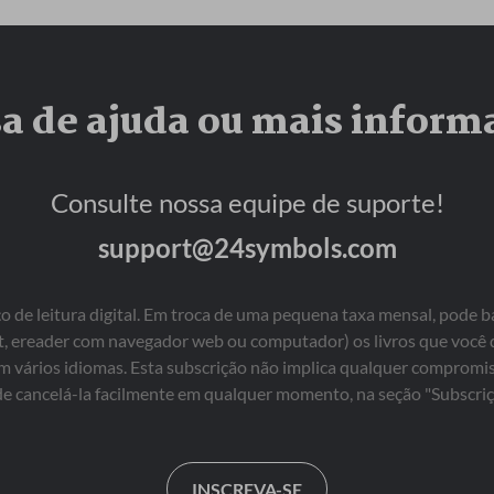
remény kiveszett az 
alvilág örök szenvedésre 
ítélt lakóiból?A neves 
olasz fantasyszerző, 
sa de ajuda ou mais inform
Luca Tarenzi 
trilógiájának első 
kötete, amely Dante 
Isteni színjátékát írja 
Consulte nossa equipe de suporte!
tovább fantáziadús és 
meglepő módon, abból 
support@24symbols.com
az ötletből indul ki, hogy 
a Pokol végletesen zárt 
világából is lehetséges a 
kiút. Pier delle Vigne, 
 de leitura digital. Em troca de uma pequena taxa mensal, pode b
aki a Pokol hetedik 
blet, ereader com navegador web ou computador) os livros que você
körében az öngyilkosok 
em vários idiomas. Esta subscrição não implica qualquer comprom
büntetését szenvedi, és 
e cancelá-la facilmente em qualquer momento, na seção "Subscriç
fává változtatva 
sínylődik, aprólékos 
tervet eszel ki a 
menekülésre: egy olyan 
tervet, amelyben 
INSCREVA-SE