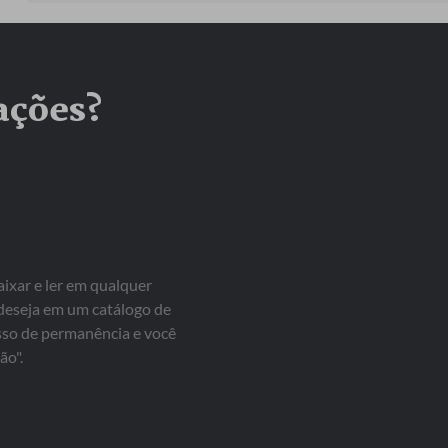
ações?
aixar e ler em qualquer
 deseja em um catálogo de
isso de permanência e você
ão".