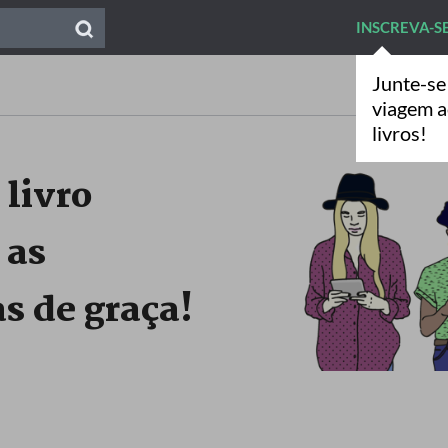
INSCREVA-S
Junte-se
viagem 
livros!
 livro
 as
s de graça!