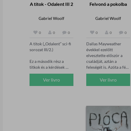
A titok - Odalent III 2
Felvonó a pokolba
Gabriel Woolf
Gabriel Woolf
0
0
0
0
0
0
A titok („Odalent” sci-fi 
Dallas Mayweather 
sorozat III/2.)

évekkel ezelőtt 
elvesztette először a 
Ez a második rész a 
családját, aztán a 
titkok és a kérdések 
feleségét is. Azóta a férfi 
epizódja:Kik azok a 
magányosnak érzi 
vakok? Vajon tényleg 
magát, és nem találja a 
Ver livro
Ver livro
azok? Vagy valamiért 
helyét a világban. 
szándékosan nem 
Szabadidejét azzal tölti, 
néznek mások szemébe? 
hogy misztikus, 
Továbbá miért nem 
megmagyarázhatatlan 
értik a viccet?A 
dolgokról olvas az 
dolgozók miért nem 
interneten. Talán azért, 
mernek lelépni a 
mert választ keres arra, 
felfestett vonalakról? És 
hogy miért bánt így el 