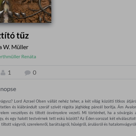
tító tűz
a W. Müller
rthmüller Renáta
1
0
inopse
ysz? Lord Azrael Olsen vállát nehéz teher, a két világ közötti titkos átjáró
etlen és kiábrándult szeráf szívét régóta jéghideg páncél borítja. Ám Avalon
relem veszélyes és tiltott ösvényekre vezeti. Mi történhet, ha a sóvárgás a
y, és egy halott testvérnek tett eskü között? Az Éden sorozat két elválasztott
tiltott vágyról, szerelemről, barátságról, hűségről, árulásról és hatalomvágyról.