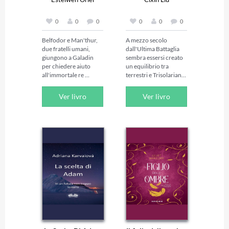
0
0
0
0
0
0
Belfodor e Man'thur, 
A mezzo secolo 
due fratelli umani, 
dall'Ultima Battaglia 
giungono a Galadin 
sembra essersi creato 
per chiedere aiuto 
un equilibrio tra 
all'immortale re 
terrestri e Trisolariani: i 
Noemathar, il Messo 
primi beneficiano della 
dei Numi, su 
conoscenza degli 
Ver livro
Ver livro
suggerimento della 
invasori spaziali e 
galadiniana Sarluan. 
stanno compiendo 
Ella ritiene che il re 
grandi progressi 
possa essere in grado 
tecnologici, mentre gli 
di comprendere i 
alieni stanno 
problemi che 
assimilando la cultura 
affliggono Belfodor: il 
terrestre. Pare che le 
ragazzo, infatti, spesso 
due civiltà siano 
compie azioni che 
pronte per iniziare una 
trascendono l'umano, 
convivenza pacifica, 
per poi 
tra eguali, senza 
dimenticarsene. 
l'assurda minaccia 
Quando arrivano in 
della reciproca 
città, i due compiono 
distruzione. Tutto 
l'errore di attraversare 
cambia quando Cheng 