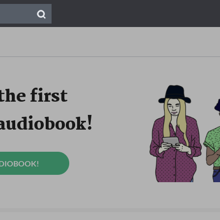
the first
 audiobook!
UDIOBOOK!