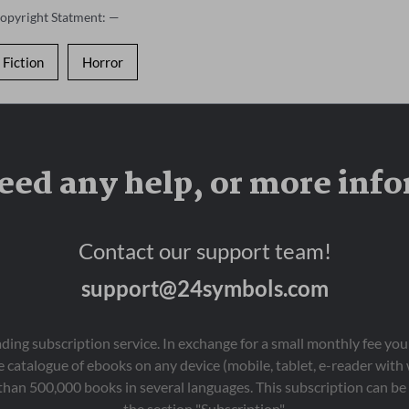
Copyright Statment: —
Fiction
Horror
eed any help, or more inf
Contact our support team!
support@24symbols.com
eading subscription service. In exchange for a small monthly fee y
 catalogue of ebooks on any device (mobile, tablet, e-reader with
than 500,000 books in several languages. This subscription can be 
the section "Subscription".