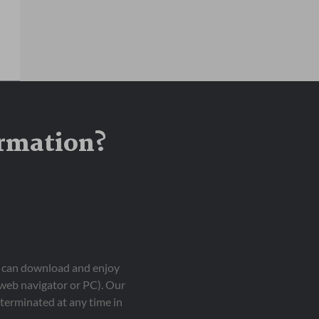
ormation?
ou can download and enjoy
 web navigator or PC). Our
terminated at any time in