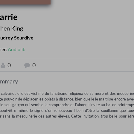
arrie
hen King
udrey Sourdive
her:
Audiolib
0
0
ummary
n calvaire : elle est victime du fanatisme religieux de sa mère et des moqueries
pouvoir de déplacer les objets à distance, bien qu’elle le maîtrise encore avec
 le seul garçon qui semble la comprendre et l’aimer, l’invite au bal de printemps
 peut-être même le signe d’un renouveau ! Loin d’être la souillonne que tous
er sans la mesquinerie des autres élèves. Cette invitation, trop belle pour être