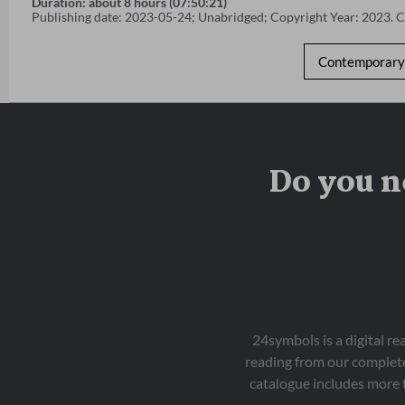
Duration: about 8 hours (07:50:21)
Publishing date: 2023-05-24; Unabridged; Copyright Year: 2023. 
Contemporary 
Do you n
24symbols is a digital r
reading from our complete
catalogue includes more 