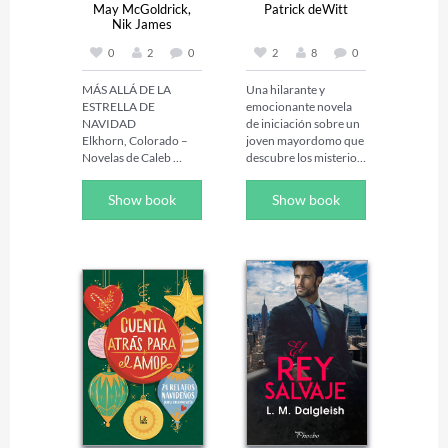
May McGoldrick,
Patrick deWitt
Nik James
0
2
0
2
8
0
MÁS ALLÁ DE LA 
Una hilarante y 
ESTRELLA DE 
emocionante novela 
NAVIDAD

de iniciación sobre un 
Elkhorn, Colorado – 
joven mayordomo que 
Novelas de Caleb 
descubre los misterios 
Marlowe: Libro 3

de la vida y las heridas 
Editora española: 
del amor.  

Show book
Show book
Isabel Torres-Carrilho

Lucy Minor, un joven 
Por fin está listo para 
que está dejando atrás 
echar raíces. Puede 
la adolescencia y 
que ella sea la razón.

adentrándose en el 
Caleb Marlowe nunca 
mundo adulto, se 
ha querido gran cosa: 
marcha del pueblo 
solo una tierra que 
entre montañas del 
pueda llamar suya y la 
que no ha salido jamás. 
vida tranquila que se 
Lo hace después de 
ha ganado con las 
sufrir un desengaño 
manos encallecidas y 
amoroso y constatar 
una voluntad 
que en ese lugar en el 
obstinada. Por primera 
que abundan los rudos 
vez, esa vida parece 
gigantones será 
estar a su alcance. El 
siempre un marginado. 