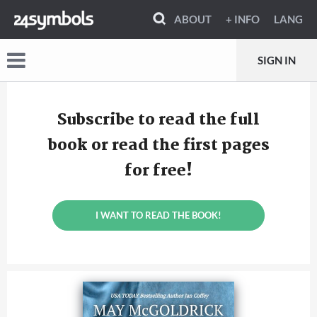
ABOUT
+ INFO
LANG
SIGN IN
Subscribe to read the full
book or read the first pages
for free!
I WANT TO READ THE BOOK!