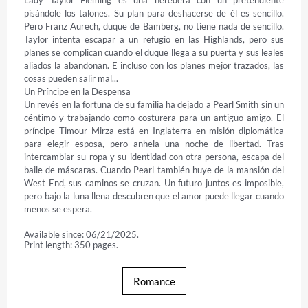
Lady Taylor Fleming es una heredera con un pretendiente 
pisándole los talones. Su plan para deshacerse de él es sencillo. 
Pero Franz Aurech, duque de Bamberg, no tiene nada de sencillo. 
Taylor intenta escapar a un refugio en las Highlands, pero sus 
planes se complican cuando el duque llega a su puerta y sus leales 
aliados la abandonan. E incluso con los planes mejor trazados, las 
cosas pueden salir mal...

Un Príncipe en la Despensa

Un revés en la fortuna de su familia ha dejado a Pearl Smith sin un 
céntimo y trabajando como costurera para un antiguo amigo. El 
príncipe Timour Mirza está en Inglaterra en misión diplomática 
para elegir esposa, pero anhela una noche de libertad. Tras 
intercambiar su ropa y su identidad con otra persona, escapa del 
baile de máscaras. Cuando Pearl también huye de la mansión del 
West End, sus caminos se cruzan. Un futuro juntos es imposible, 
pero bajo la luna llena descubren que el amor puede llegar cuando 
menos se espera.
Available since: 06/21/2025.
Print length: 350 pages.
Romance