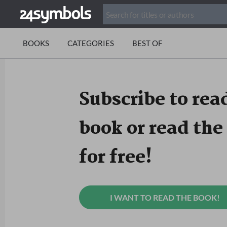
BOOKS
CATEGORIES
BEST OF
Subscribe to read
book or read the 
for free!
I WANT TO READ THE BOOK!