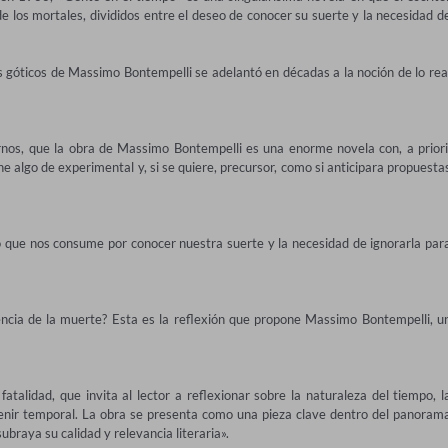
e los mortales, divididos entre el deseo de conocer su suerte y la necesidad de
es góticos de Massimo Bontempelli se adelantó en décadas a la noción de lo real
rnos, que la obra de Massimo Bontempelli es una enorme novela con, a priori,
e algo de experimental y, si se quiere, precursor, como si anticipara propuestas
lo que nos consume por conocer nuestra suerte y la necesidad de ignorarla para
encia de la muerte? Esta es la reflexión que propone Massimo Bontempelli, un
talidad, que invita al lector a reflexionar sobre la naturaleza del tiempo, la
evenir temporal. La obra se presenta como una pieza clave dentro del panorama
subraya su calidad y relevancia literaria».
