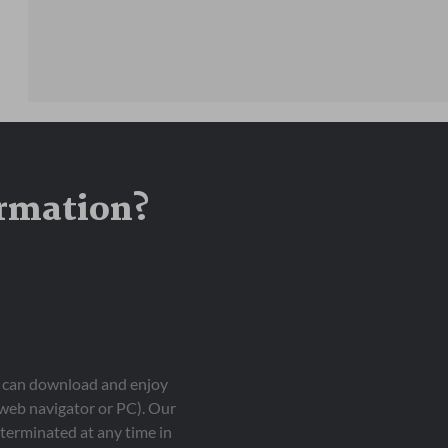
ormation?
ou can download and enjoy
 web navigator or PC). Our
terminated at any time in