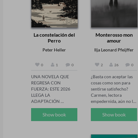
La constelación del
Monterosso mon
Perro
amour
Peter Heller
Ilja Leonard Pfeijffer
0
1
0
2
26
0
UNA NOVELA QUE 
¿Basta con aceptar las 
REGRESA CON 
cosas como son para 
FUERZA: ESTE 2026 
sentirse satisfecho? 
LLEGA LA 
Carmen, lectora 
ADAPTACIÓN 
empedernida, aún no lo 
CINEMATOGRÁFICA 
tiene claro. Tras una 
DE RIDLEY SCOTT 
vida decepcionante 
Show book
Show book
CON UN ELENCO DE 
viajando por el mundo 
ALTURA. DESPUÉS DEL 
como mujer florero de 
FIN DEL MUNDO, LO 
un diplomático 