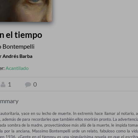
n el tiempo
 Bontempelli
or
Andrés Barba
er:
Acantilado
1
0
ummary
utoritaria, yace en su lecho de muerte. In extremis hace llamar al notario, al
se, además de para recordarles que también ellos morirán pronto. La advertencia
rgada sombra de la madre, proyectándose más allá de la muerte, le impida tomar
ida por la anciana, Massimo Bontempelli urde un relato, fabuloso como la vida
 en 1936, «Gente en el tiempo» es una singularísima novela en que el escritor