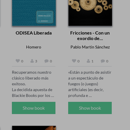
ODISEA Liberada
Fricciones - Con un
exordio de...
Homero
Pablo Martín Sánchez
0
3
0
0
1
0
Recuperamos nuestro 
«Están a punto de asistir 
clásico liberado más 
a un espectáculo de 
exitoso.

fuegos (o juegos) 
La decidida apuesta de 
artificiales (es decir, 
Blackie Books por los 
profunda e 
autores (eternamente) 
inequívocamente 
jóvenes. La Odisea de 
literarios) que les dejará 
Show book
Show book
Homero fue escrita 
boquiabiertos y 
probablemente en el 
arrancará sus más 
siglo VII a.C. 2700 años 
encendidos aplausos», 