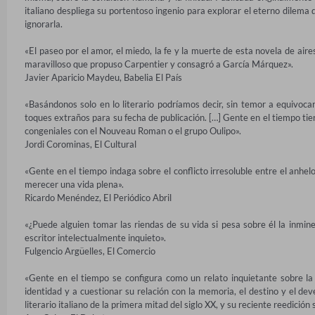
italiano despliega su portentoso ingenio para explorar el eterno dilema d
ignorarla.

«El paseo por el amor, el miedo, la fe y la muerte de esta novela de air
maravilloso que propuso Carpentier y consagró a García Márquez».

Javier Aparicio Maydeu, Babelia El País

«Basándonos solo en lo literario podríamos decir, sin temor a equivoca
toques extraños para su fecha de publicación. […] Gente en el tiempo tien
congeniales con el Nouveau Roman o el grupo Oulipo».

Jordi Corominas, El Cultural

«Gente en el tiempo indaga sobre el conflicto irresoluble entre el anhe
merecer una vida plena».

Ricardo Menéndez, El Periódico Abril

«¿Puede alguien tomar las riendas de su vida si pesa sobre él la inmin
escritor intelectualmente inquieto».

Fulgencio Argüelles, El Comercio

«Gente en el tiempo se configura como un relato inquietante sobre la fa
identidad y a cuestionar su relación con la memoria, el destino y el d
literario italiano de la primera mitad del siglo XX, y su reciente reedición 