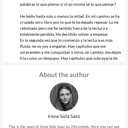
palabras lo que pienso si ni yo misma sé lo que pensar?
He leído hasta más o menos la mitad. En mi camino se ha
cruzado otro libro por lo que le he dejado reposar. Lo he
retomado pero me he sentido fuera de la lectura y
totalmente perdida. He decidido volver a empezar.
Es la segunda vez que lo comienzo y la lectura es más
fluida, no os voy a engañar. Hay capítulos que me
sorprenden y me conquistan y otros, en cambio, me dejan
fría como un témpano. Hay capítulos que subrayaría de
principio a fin y otros que no me han llegado a transmitir.
Acabo de llegar al punto final y no tengo muy claro qué
About the author
pensar. Mucho menos que plasmar.
Estoy tumbada sobre la cama, quieta y pensativa.
Saboreando ese capítulo final. Pensando sobre lo que he
leído y me he quedado totalmente en blanco. Las palabras
no acuden a mí y no tengo claro lo que me ha sucedido.
'Canto yo y la montaña baila' ha sido un sí pero no. Ha
Irene Solà Saez
sido una buena lectura y a la vez no. ¿No la he sabido
valorar o no me ha sabido llegar? ¿Ha sido cuestión del
This is the page of Irene Solà Saez on 24symbols. Here you can see