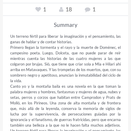
1
18
1
Summary
Un terreno fértil para liberar la imaginación y el pensamiento, las 
ganas de hablar y de contar historias.  

Primero llegan la tormenta y el rayo y la muerte de Domènec, el 
campesino poeta. Luego, Dolceta, que no puede parar de reír 
mientras cuenta las historias de las cuatro mujeres a las que 
colgaron por brujas. Sió, que tiene que criar sola a Mia e Hilari ahí 
arriba en Matavaques. Y las trompetas de los muertos, que, con su 
sombrero negro y apetitoso, anuncian la inmutabilidad del ciclo de 
la vida. 

Canto yo y la montaña baila es una novela en la que toman la 
palabra mujeres y hombres, fantasmas y mujeres de agua, nubes y 
setas, perros y corzos que habitan entre Camprodon y Prats de 
Molló, en los Pirineos. Una zona de alta montaña y de frontera 
que, más allá de la leyenda, conserva la memoria de siglos de 
lucha por la supervivencia, de persecuciones guiadas por la 
ignorancia y el fanatismo, de guerras fratricidas, pero que encarna 
también una belleza a la que no le hacen falta muchos adjetivos. 
Un terreno fértil para liberar la imaginación y el pensamiento, las 