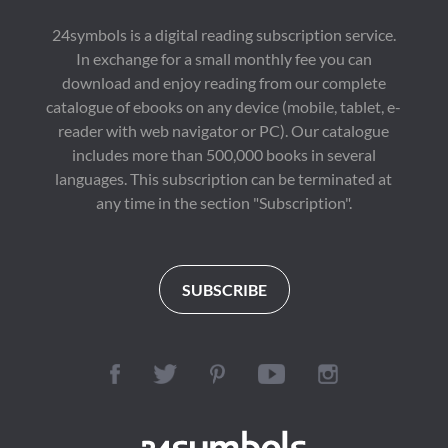
cuadros, en chistes. 
justicia, el poder y la 
Una edición 
muerte.
24symbols is a digital reading subscription service.
cuidadísima, pero no 
In exchange for a small monthly fee you can
cara, ilustrada a todo 
color por el gran 
download and enjoy reading from our complete
Calpurnio. Liberar a 
catalogue of ebooks on any device (mobile, tablet, e-
los clásicos es 
acercarnos a ellos de 
reader with web navigator or PC). Our catalogue
nuevas formas.

includes more than 500,000 books in several
ILUSTRADO POR 
languages. This subscription can be terminated at
CALPURNIO

El creador de El bueno 
any time in the section "Subscription".
de Cutlass realizó, a lo 
largo de dos años, un 
minucioso trabajo de 
documentación, que 
ha plasmado en más de 
SUBSCRIBE
500 ilustraciones.