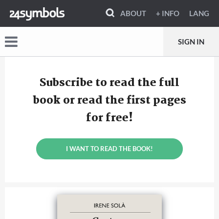
ABOUT
+ INFO
LANG
SIGN IN
Subscribe to read the full
book or read the first pages
for free!
I WANT TO READ THE BOOK!