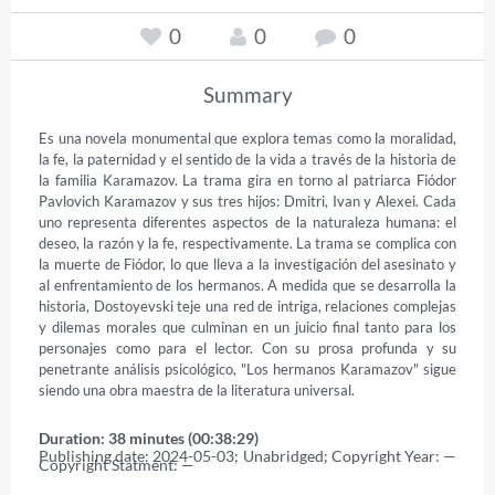
0
0
0
Summary
Es una novela monumental que explora temas como la moralidad, 
la fe, la paternidad y el sentido de la vida a través de la historia de 
la familia Karamazov. La trama gira en torno al patriarca Fiódor 
Pavlovich Karamazov y sus tres hijos: Dmitri, Ivan y Alexei. Cada 
uno representa diferentes aspectos de la naturaleza humana: el 
deseo, la razón y la fe, respectivamente. La trama se complica con 
la muerte de Fiódor, lo que lleva a la investigación del asesinato y 
al enfrentamiento de los hermanos. A medida que se desarrolla la 
historia, Dostoyevski teje una red de intriga, relaciones complejas 
y dilemas morales que culminan en un juicio final tanto para los 
personajes como para el lector. Con su prosa profunda y su 
penetrante análisis psicológico, "Los hermanos Karamazov" sigue 
siendo una obra maestra de la literatura universal.
Duration: 38 minutes (00:38:29)
Publishing date: 2024-05-03; Unabridged; Copyright Year: — 
Copyright Statment: —