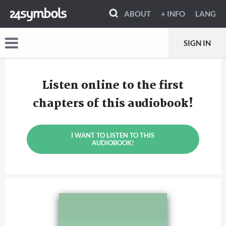
ABOUT
+ INFO
LANG
SIGN IN
Listen online to the first
chapters of this audiobook!
I WANT TO LISTEN TO THIS
AUDIOBOOK!