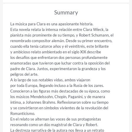
Summary
La música para Clara es una apasionante historia.

Esta novela relata la intensa relación entre Clara Wieck, la

pianista más prominente de su tiempo, y Robert Schumann, el

renombrado compositor alemán. Desde su primer encuentro,

cuando ella tenía catorce años y él veintitrés, este brillante

y ambicioso relato ambientado en el siglo XIX describe

los desafíos que enfrentaron dos personas profundamente

enamoradas que tuvieron que luchar contra la oposición del

padre de Clara. Juntos, experimentaron la grandeza y los

peligros del arte.

A lo largo de sus notables vidas, ambos viajaron

por toda Europa, llegando incluso a la Rusia de los zares.

Conocieron a las figuras más destacadas de su época, como

los músicos Mendelssohn, Chopin, Paganini, y de manera

íntima, a Johannes Brahms. Reflexionaron sobre su tiempo

y se convirtieron en símbolos vivientes de la revolución del

Romanticismo.

En el relato se alternan las voces de sus protagonistas

resonando como un dúo magistral de Clara y Robert.

La destreza narrativa de la autora nos lleva a un retrato
