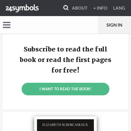
ABOUT
+ INFO
LANG
SIGN IN
Subscribe to read the full
book or read the first pages
for free!
I WANT TO READ THE BOOK!