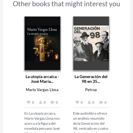
Other books that might interest you
La utopía arcaica -
La Generación del
José María...
98 en 35...
Mario Vargas Llosa
Petroa
0
0
0
0
0
0
En La utopía arcaica, 
Este audiolibro ofrece 
Mario Vargas Llosa nos 
un análisis resumido 
acerca a la figura del 
de la Generación del 
novelista peruano José 
98, centrado en cuatro 