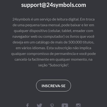
de ayudarlo.
esta da a su fin. A 
support@24symbols.com
quizás una de las 
través de escenas 
maravillas 
ingenuas, espacios 
creacionales de la 
concretos habituales y 
cultura de Occidente.
anécdotas triviales 
24symbols é um serviço de leitura digital. Em troca
cotidianas, Fernández 
de uma pequena taxa mensal, pode baixar e ler em
Guzmán recrea una 
historia de amor 
qualquer dispositivo (celular, tablet, ereader com
idolatrado en la que 
navegador web ou computador) os livros que você
todo parece darse con 
la precisión de quien, 
deseja em um catálogo de mais de 500.000 títulos,
pasado los años, aún 
em vários idiomas. Esta subscrição não implica
mantiene la frescura 
qualquer compromisso de permanência e você pode
de aquel 
acontecimiento 
cancelá-la facilmente em qualquer momento, na
singular. En ese 
seção "Subscrição".
enclave, el poema 
«Para ser una niña 
adolescente» es 
decisivo: resume la 
intención de la obra, 
INSCREVA-SE
donde queda patente 
que cualquier tipo de 
fanatismo o adicción 
juvenil es comparable 
al obsesivo primer 
amor. Acabada la 