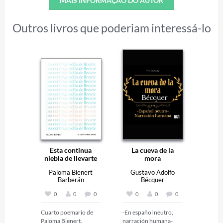
MAIS INFORMAÇÃO DO AUTOR
Outros livros que poderiam interessá-lo
Esta continua
La cueva de la
niebla de llevarte
mora
Paloma Bienert
Gustavo Adolfo
Barberán
Bécquer
0
0
0
0
0
0
Cuarto poemario de 
-En español neutro, 
Paloma Bienert. 

narración humana-