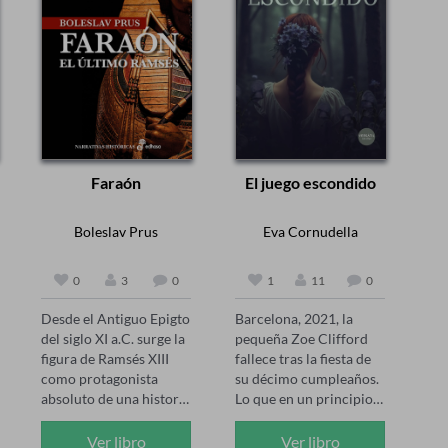
Faraón
El juego escondido
Boleslav Prus
Eva Cornudella
0
3
0
1
11
0
Desde el Antiguo Epigto 
Barcelona, 2021, la 
del siglo XI a.C. surge la 
pequeña Zoe Clifford 
figura de Ramsés XIII 
fallece tras la fiesta de 
como protagonista 
su décimo cumpleaños. 
absoluto de una historia 
Lo que en un principio 
extraordinaria. La 
parece un caso de 
formación del joven 
muerte súbita despierta 
Ver libro
Ver libro