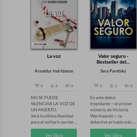
La voz
Valor seguro -
Bestseller del...
Arnaldur Indridason
Sara Paretsky
0
6
0
0
1
0
NO SE PUEDE 
En este debut 
SILENCIAR LA VOZ DE 
trepidante —el primer 
UN MUERTO.

misterio de Victoria 
Será la última Navidad 
Warshawski—, la 
para el solitario portero 
detective privada más 
de un conocido hotel de 
dura de Estados Unidos 
Reikiavik. Lo han 
se enfrenta a lo que 
Ver libro
Ver libro