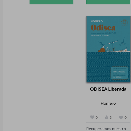
apuñalado en el sótano 
debería ser un caso 
donde vivía, vistiendo el 
rutinario de persona 
traje de Papá Noel que 
desaparecida, solo para 
se ponía siempre en 
verse sumergida en un 
esas fechas. Para el 
laberinto mortal de 
inspector Erlendur, 
engaños.

encargado de resolver 
Victoria es contratada 
el caso, todo está en su 
por un hombre que se 
contra: la época 
hace llamar John 
navideña, los turistas, la 
Thayer para localizar a 
dirección del hotel y los 
la novia desaparecida 
sorprendentes secretos 
de su hijo, pero en su 
de la víctima.

lugar descubre el 
«A través de los ojos de 
cadáver del joven. Poco 
su héroe, Indridason 
después, Thayer 
ODISEA Liberada
nos revela nuestra 
también desaparece. 
incomprensión 
Mientras intenta llegar 
profunda de las cosas». 
a la verdad y 
Homero
Lorenzo Silva
desentrañar la auténtica 
identidad de quien la 
0
3
0
contrató, Victoria se 
encuentra atrapada en 
Recuperamos nuestro 