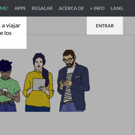
RME!
APPS
REGALAR
ACERCA DE
+ INFO
LANG
a viajar
ENTRAR
e los