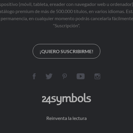
todo ha cambiado y 
ispositivo (móvil, tableta, ereader con navegador web u ordenador)
Konrád, el policía que 
tálogo premium de más de 500.000 títulos, en varios idiomas. Est
investigó la 
permanencia, en cualquier momento podrás cancelarla fácilmente 
desaparición quien se 
encuentra ya retirado, 
"Suscripción".
será convocado 
nuevamente para 
reabrir el caso. Para su 
fortuna, cuenta con una 
¡QUIERO SUSCRIBIRME!
nueva información que 
le ha brindado una 
mujer desconocida que 
puede, por fin, ayudar a 
esclarecer un caso que 
llevaba tanto tiempo sin 
resolverse.
Reinventa la lectura