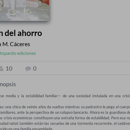
ón del ahorro
 M. Cáceres
topardo ediciones
10
0
inopsis
ase media y la estabilidad familiar— de una sociedad instalada en una crisis
s: una chica de veinte años da vueltas mientras su padrastro le pega al cuerpo
miliares, ante la perspectiva de un colapso bancario. Ahora es la guardiana de
as crisis económicas constituyen una extraña forma de estabilidad. Pero esa no
 ciudad natal: también están las secuelas de una tormenta recurrente, el cadáver
ecido en una familia ensamblada.
