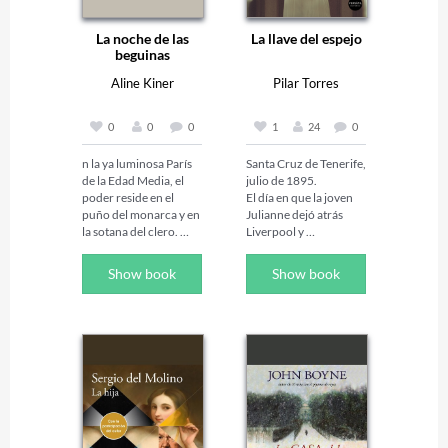
La noche de las
La llave del espejo
beguinas
Aline Kiner
Pilar Torres
0
0
0
1
24
0
n la ya luminosa París 
Santa Cruz de Tenerife, 
de la Edad Media, el 
julio de 1895.

poder reside en el 
El día en que la joven 
puño del monarca y en 
Julianne dejó atrás 
la sotana del clero. 
Liverpool y 
Salvo en un lugar... En 
desembarcó en el 
el barrio de Le Marais, 
exótico puerto de 
Show book
Show book
se alza el gran edificio 
Tenerife junto a su 
de piedra del 
padre, enfermo de 
beguinaje, donde un 
tuberculosis, no solo 
grupo de mujres vive 
cambió su manera de 
sin casamiento ni 
mirar el mundo, sino 
convento. Subversivas, 
que aprendió a olvidar 
independientes, 
su pasado para poder 
estudian, se organizan 
sobrevivir.

y trabajan ajenas al 
Esta novela histórica es 
dominio de los 
un retrato íntimo de la 