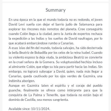
Summary
En una época en la que el mundo todavía no es redondo, el joven 
David Levi sueña con dejar el barrio judío de Salamanca para 
explorar los rincones más remotos del planeta. Cree conseguirlo 
cuando Colón llega a la ciudad, pero la Junta de expertos rechaza 
la expedición a las Indias y los sueños de David naufragan, por lo 
que acabará embarcándose rumbo a Canarias.

A esas islas del fin del mundo, todavía salvajes, ha sido desterrada 
la bella Beatriz de Bobadilla por los celos de la reina Isabel. Cuando 
su violento esposo la deja viuda, la ambiciosa Beatriz se convierte 
en la cruel señora de la Gomera. Su voluptuosidad hechiza incluso 
al almirante Colón, que elige su isla para partir hacia las Indias. Sin 
embargo, no logrará subyugar a David, quien, nada más llegar a 
Canarias, queda cautivado por los ojos verdes de Gazmira, una 
indómita aborigen.

Aunque en Gazmira laten el espíritu y el coraje del pueblo 
guanche, finalmente se ofrece como intérprete para que la 
conquista de La Palma y Tenerife, que todavía no están bajo el 
dominio de Castilla, sea menos sangrienta.
Available since: 10/11/2024.