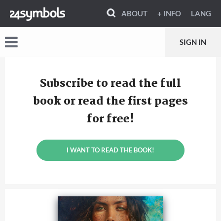
ABOUT
+ INFO
LANG
SIGN IN
Subscribe to read the full
book or read the first pages
for free!
I WANT TO READ THE BOOK!