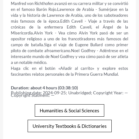
Manfred von Richthofen avanzó en su carrera militar y se convirtió 
en el famoso Barón Rojo.Lawrence de Arabia - Sumérjase en la 
vida y la historia de Lawrence de Arabia, uno de los saboteadores 
más famosos de la época.Edith Cavell - Viaje a través de las 
crónicas de la enfermera Edith Cavell, el Ángel de la 
Misericordia.Alvin York - Vea cómo Alvin York pasó de ser un 
opositor religioso a uno de los francotiradores más famosos del 
campo de batalla.Siga el viaje de Eugene Bullard como primer 
piloto de combate afroamericano.Noel Godfrey - Adéntrese en el 
interesante mundo de Noel Godfrey y vea cómo pasó de ser atleta 
a un notable médico. 

Haga clic en el botón «Añadir al carrito» y explore estos 
fascinantes relatos personales de la Primera Guerra Mundial.
Duration: about 4 hours (03:38:10)
Publishing date: 2024-09-25; Unabridged; Copyright Year: — 
Copyright Statment: —
Humanities & Social Sciences
University Textbooks & Dictionaries