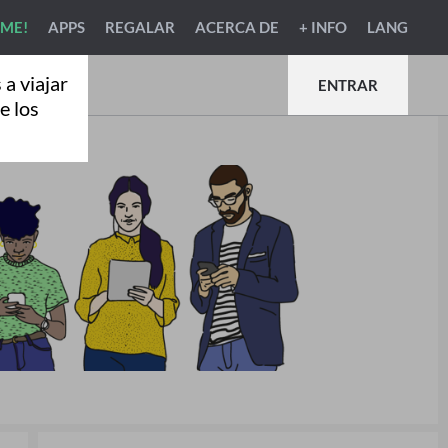
RME!
APPS
REGALAR
ACERCA DE
+ INFO
LANG
a viajar
ENTRAR
e los