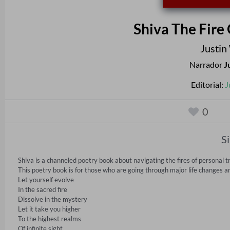
Shiva The Fire
Justin
Narrador
J
Editorial:
J
0
S
Shiva is a channeled poetry book about navigating the fires of personal t
This poetry book is for those who are going through major life changes and
Let yourself evolve 

In the sacred fire 

Dissolve in the mystery 

Let it take you higher 

To the highest realms 

Of infinite sight 
