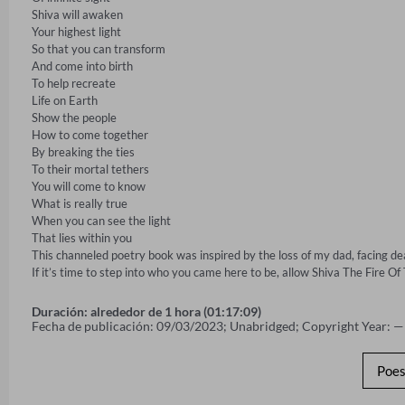
Shiva will awaken 

Your highest light 

So that you can transform 

And come into birth 

To help recreate 

Life on Earth 

Show the people 

How to come together 

By breaking the ties 

To their mortal tethers 

You will come to know 

What is really true 

When you can see the light 

That lies within you 

This channeled poetry book was inspired by the loss of my dad, facing dea
If it’s time to step into who you came here to be, allow Shiva The Fire Of
Duración: alrededor de 1 hora (01:17:09)
Fecha de publicación: 09/03/2023; Unabridged; Copyright Year: —
Poes