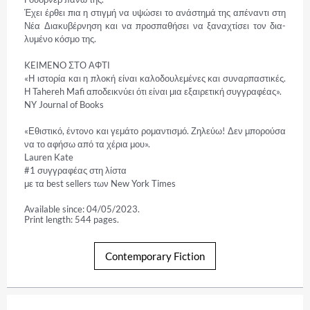
Έχει έρθει πια η στιγμή να υψώσει το ανάστημά της απέναντι στη 
Νέα Διακυβέρνηση και να προσπαθήσει να ξαναχτίσει τον δια­
λυμένο κόσμο της.

KEIMENO ΣΤΟ ΑΦΤΙ

«Η ιστορία και η πλοκή είναι καλοδουλεμένες και συναρπαστικές. 
Η Tahereh Mafi αποδεικνύει ότι είναι μια εξαιρετική συγγραφέας».

NY Journal of Books

«Εθιστικό, έντονο και γεμάτο ρομαντισμό. Ζηλεύω! Δεν μπορούσα 
να το αφήσω από τα χέρια μου».

Lauren Kate

#1 συγγραφέας στη λίστα

με τα best sellers των New York Times
Available since: 04/05/2023.
Print length: 544 pages.
Contemporary Fiction