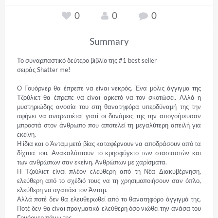
0
0
0
Summary
Το συναρπαστικό δεύτερο βιβλίο της #1 best seller

σειράς Shatter me!

Ο Γουόρνερ θα έπρεπε να είναι νεκρός. Ένα μόλις άγγιγμα της 
Τζούλιετ θα έπρεπε να είναι αρκετό να τον σκοτώσει. Αλλά η 
μυστηριώδης ανοσία του στη θανατηφόρα υπερδύναμή της την 
αφήνει να αναρωτιέται γιατί οι δυνάμεις της την απογοήτευσαν 
μπροστά στον άνθρωπο που αποτελεί τη μεγαλύτερη απειλή για 
εκείνη.

Η ίδια και ο Άνταμ μετά βίας καταφέρνουν να αποδράσουν από τα 
δίχτυα του. Ανακαλύπτουν το κρησφύγετο των στασιαστών και 
των ανθρώπων σαν εκείνη. Ανθρώπων με χαρίσματα.

Η Τζούλιετ είναι πλέον ελεύθερη από τη Νέα Διακυβέρνηση, 
ελεύθερη από το σχέδιό τους να τη χρησιμοποιήσουν σαν όπλο, 
ελεύθερη να αγαπάει τον Άνταμ.

Αλλά ποτέ δεν θα ελευθερωθεί από το θανατηφόρο άγγιγμά της. 
Ποτέ δεν θα είναι πραγματικά ελεύθερη όσο νιώθει την ανάσα του 
Γουόρνερ πάνω της.
