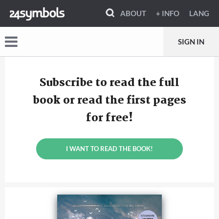
ABOUT
+ INFO
LANG
SIGN IN
Subscribe to read the full
book or read the first pages
for free!
I WANT TO READ THE BOOK!