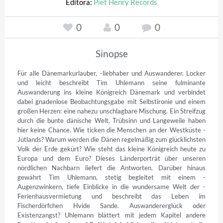
Editora:
Piet Henry Records
0
0
0
Sinopse
Für alle Dänemarkurlauber, -liebhaber und Auswanderer. Locker 
und leicht beschreibt Tim Uhlemann seine ­fulminante 
Auswanderung ins kleine Königreich ­Dänemark und verbindet 
dabei gnadenlose Beobachtungsgabe mit Selbstironie und einem 
großen Herzen: eine nahezu ­unschlagbare Mischung. Ein Streifzug 
durch die bunte dänische Welt, Trübsinn und Langeweile haben 
hier keine Chance. Wie ticken die Menschen an der Westküste ­
Jütlands? Warum werden die Dänen regelmäßig zum glücklichsten 
Volk der Erde gekürt? Wie steht das kleine Königreich heute zu 
Europa und dem Euro? Dieses Länderporträt über unseren 
nördlichen Nachbarn liefert die Antworten. Darüber hinaus 
gewährt Tim Uhlemann, stetig begleitet mit ­einem ­
Augenzwinkern, tiefe Einblicke in die wundersame Welt der ­
Ferienhausvermietung und beschreibt das Leben im 
Fischerdörfchen Hvide Sande. Auswandererglück oder 
Existenzangst? Uhlemann blättert mit jedem Kapitel ­andere 