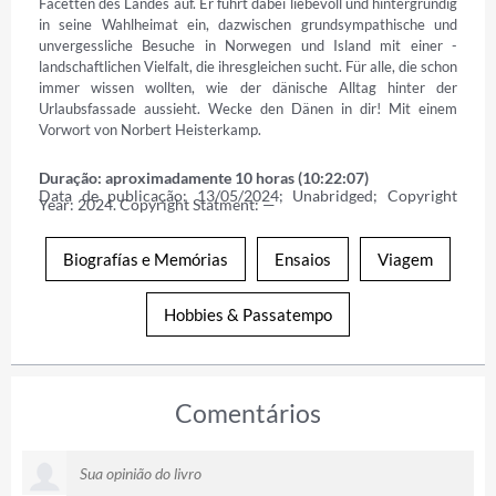
Facetten des Landes auf. Er führt dabei liebevoll und ­hintergründig 
in seine Wahl­heimat ein, ­dazwischen ­grundsympathische und 
unvergessliche Besuche in ­Norwegen und Island mit einer ­
landschaftlichen Vielfalt, die ­ihresgleichen sucht. Für alle, die schon 
immer wissen wollten, wie der dänische Alltag hinter der 
Urlaubsfassade aussieht. Wecke den Dänen in dir! Mit einem 
Vorwort von Norbert Heisterkamp.
Duração: aproximadamente 10 horas (10:22:07)
Data de publicação: 13/05/2024; Unabridged; Copyright 
Year: 2024. Copyright Statment: —
Biografías e Memórias
Ensaios
Viagem
Hobbies & Passatempo
Comentários