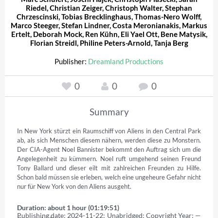
Riedel
,
Christian Zeiger
,
Christoph Walter
,
Stephan
Chrzescinski
,
Tobias Brecklinghaus
,
Thomas-Nero Wolff
,
Marco Steeger
,
Stefan Lindner
,
Costa Meronianakis
,
Markus
Ertelt
,
Deborah Mock
,
Ren Kühn
,
Eli Yael Ott
,
Bene Matysik
,
Florian Streidl
,
Philine Peters-Arnold
,
Tanja Berg
Publisher:
Dreamland Productions
0
0
0
Summary
In New York stürzt ein Raumschiff von Aliens in den Central Park 
ab, als sich Menschen diesem nähern, werden diese zu Monstern. 
Der CIA-Agent Noel Bannister bekommt den Auftrag sich um die 
Angelegenheit zu kümmern. Noel ruft umgehend seinen Freund 
Tony Ballard und dieser eilt mit zahlreichen Freunden zu Hilfe. 
Schon bald müssen sie erleben, welch eine ungeheure Gefahr nicht 
nur für New York von den Aliens ausgeht.
Duration: about 1 hour (01:19:51)
Publishing date: 2024-11-22; Unabridged; Copyright Year: — 