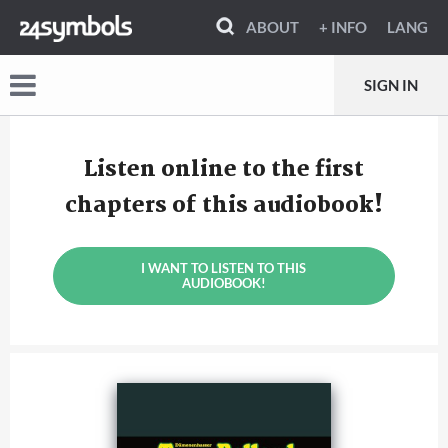
ABOUT
+ INFO
LANG
SIGN IN
Listen online to the first
chapters of this audiobook!
I WANT TO LISTEN TO THIS
AUDIOBOOK!