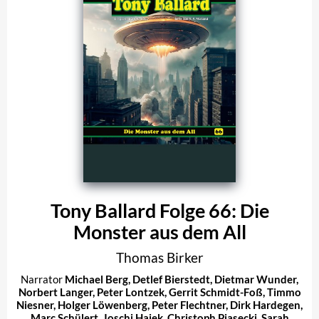
Tony Ballard Folge 66: Die
Monster aus dem All
Thomas Birker
Narrator
Michael Berg
,
Detlef Bierstedt
,
Dietmar Wunder
,
Norbert Langer
,
Peter Lontzek
,
Gerrit Schmidt-Foß
,
Timmo
Niesner
,
Holger Löwenberg
,
Peter Flechtner
,
Dirk Hardegen
,
Marc Schülert
,
Joschi Hajek
,
Christoph Piasecki
,
Sarah