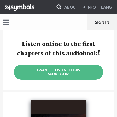
ABOUT
+ INFO
LANG
SIGN IN
Listen online to the first
chapters of this audiobook!
I WANT TO LISTEN TO THIS
AUDIOBOOK!