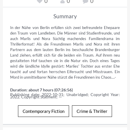
0
0
0
Summary
In der Nähe von Berlin erfüllen sich zwei befreundete Ehepaare 
den Traum vom Landleben. Die Männer sind Studienfreunde, und 
auch Marlis und Nora Süchtig machendes Familiendrama im 
Thrillerformat! Als die Freundinnen Marlis und Nora mit ihren 
Partnern aus dem lauten Berlin ins beschauliche Brandenburger 
Land ziehen, erfüllt sich für die beiden ein Traum. Auf ihrem neu 
gestalteten Hof tauchen sie in die Natur ein. Doch eines Tages 
wird die ländliche Idylle gestört: Marlies' Tochter aus erster Ehe 
taucht auf und fortan herrschen Eifersucht und Misstrauen. Ein 
Mord in unmittelbarer Nähe stürzt die Freundinnen ins Chaos....-
Duration: about 7 hours (07:26:56)
Publishing date: 2022-10-31; Unabridged; Copyright Year: 
2022. Copyright Statment: —
Contemporary Fiction
Crime & Thriller