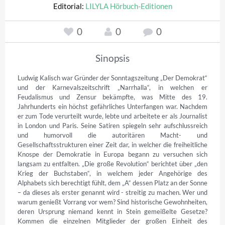
Editorial:
LILYLA Hörbuch-Editionen
0
0
0
Sinopsis
Ludwig Kalisch war Gründer der Sonntagszeitung „Der Demokrat“ 
und der Karnevalszeitschrift „Narrhalla“, in welchen er 
Feudalismus und Zensur bekämpfte, was Mitte des 19. 
Jahrhunderts ein höchst gefährliches Unterfangen war. Nachdem 
er zum Tode verurteilt wurde, lebte und arbeitete er als Journalist 
in London und Paris. Seine Satiren spiegeln sehr aufschlussreich 
und humorvoll die autoritären Macht- und 
Gesellschaftsstrukturen einer Zeit dar, in welcher die freiheitliche 
Knospe der Demokratie in Europa begann zu versuchen sich 
langsam zu entfalten. „Die große Revolution“ berichtet über „den 
Krieg der Buchstaben“, in welchem jeder Angehörige des 
Alphabets sich berechtigt fühlt, dem „A“ dessen Platz an der Sonne 
– da dieses als erster genannt wird - streitig zu machen. Wer und 
warum genießt Vorrang vor wem? Sind historische Gewohnheiten, 
deren Ursprung niemand kennt in Stein gemeißelte Gesetze? 
Kommen die einzelnen Mitglieder der großen Einheit des 