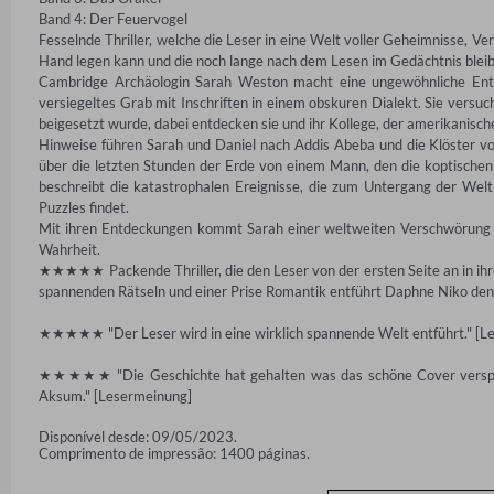
Band 4: Der Feuervogel

Fesselnde Thriller, welche die Leser in eine Welt voller Geheimnisse, Ve
Hand legen kann und die noch lange nach dem Lesen im Gedächtnis bleib
Cambridge Archäologin Sarah Weston macht eine ungewöhnliche Entde
versiegeltes Grab mit Inschriften in einem obskuren Dialekt. Sie versucht
beigesetzt wurde, dabei entdecken sie und ihr Kollege, der amerikanisch
Hinweise führen Sarah und Daniel nach Addis Abeba und die Klöster von 
über die letzten Stunden der Erde von einem Mann, den die koptischen 
beschreibt die katastrophalen Ereignisse, die zum Untergang der Welt f
Puzzles findet.

Mit ihren Entdeckungen kommt Sarah einer weltweiten Verschwörung auf
Wahrheit.

★★★★★ Packende Thriller, die den Leser von der ersten Seite an in ihr
spannenden Rätseln und einer Prise Romantik entführt Daphne Niko den L
★★★★★ "Der Leser wird in eine wirklich spannende Welt entführt." [Le
★★★★★ "Die Geschichte hat gehalten was das schöne Cover versproch
Aksum." [Lesermeinung]
Disponível desde: 09/05/2023.
Comprimento de impressão: 1400 páginas.