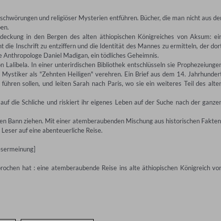
rschwörungen und religiöser Mysterien entführen. Bücher, die man nicht aus der
en.

ckung in den Bergen des alten äthiopischen Königreiches von Aksum: ein
 die Inschrift zu entziffern und die Identität des Mannes zu ermitteln, der dort
e Anthropologe Daniel Madigan, ein tödliches Geheimnis.

Lalibela. In einer unterirdischen Bibliothek entschlüsseln sie Prophezeiungen
Mystiker als "Zehnten Heiligen" verehren. Ein Brief aus dem 14. Jahrhundert
ühren sollen, und leiten Sarah nach Paris, wo sie ein weiteres Teil des alten
 die Schliche und riskiert ihr eigenes Leben auf der Suche nach der ganzen
en Bann ziehen. Mit einer atemberaubenden Mischung aus historischen Fakten,
eser auf eine abenteuerliche Reise.

sermeinung]

en hat : eine atemberaubende Reise ins alte äthiopischen Königreich von