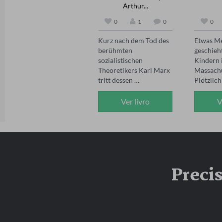
Arthur...
0
1
0
0
Kurz nach dem Tod des 
Etwas Me
berühmten 
geschieht
sozialistischen 
Kindern i
Theoretikers Karl Marx 
Massachu
tritt dessen 
Plötzlich
Nachlassverwalter 
scheinba
Friedrich Engels an 
Babies to
Ver livro
V
Sherlock Holmes heran 
Bettchen.
und bittet ihn um Hilfe. 
Furcht er
Während die 
Herzen al
internationalen Gäste 
der Stadt
zum Begräbnis nach 
Unerklärl
London anreisen, 
ein Kind
Preci
ereignen sich 
anderen...
mysteriöse Vorgänge, 
Sally Mo
die in einem Showdown 
gerade ih
am Friedhof gipfeln.

Tochter v
Über Jahre hinweg 
und Jim C
begleitete Dr. John H. 
nach eine