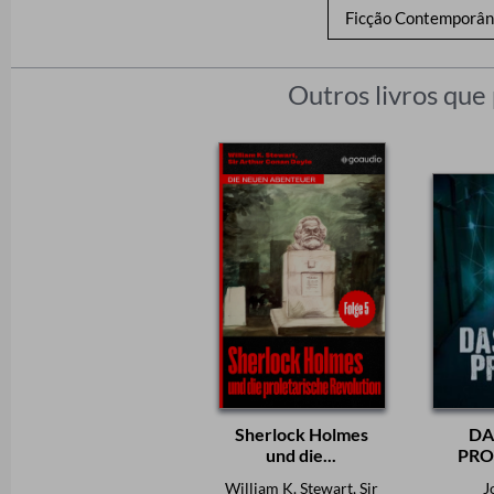
Ficção Contemporâ
Outros livros que
Sherlock Holmes
DA
und die...
PROJ
Hor
William K. Stewart, Sir
J