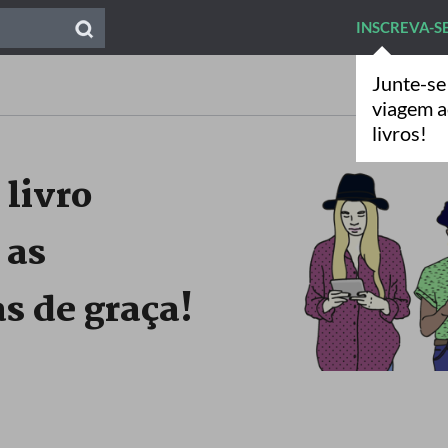
INSCREVA-S
Junte-se
viagem 
livros!
 livro
 as
s de graça!