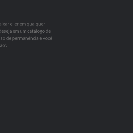
aixar e ler em qualquer
 deseja em um catálogo de
isso de permanência e você
ão".