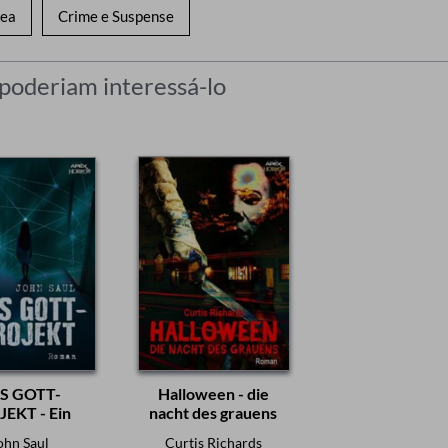
nea
Crime e Suspense
 poderiam interessá-lo
S GOTT-
Halloween - die
EKT - Ein
nacht des grauens
ror-Roman
ohn Saul
Curtis Richards