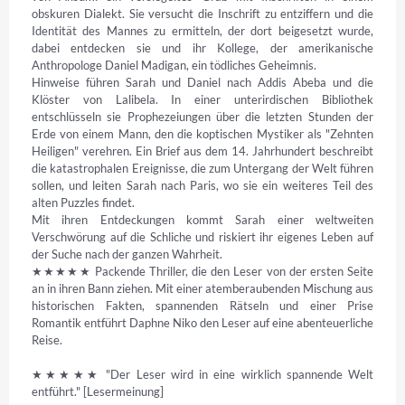
obskuren Dialekt. Sie versucht die Inschrift zu entziffern und die 
Identität des Mannes zu ermitteln, der dort beigesetzt wurde, 
dabei entdecken sie und ihr Kollege, der amerikanische 
Anthropologe Daniel Madigan, ein tödliches Geheimnis.

Hinweise führen Sarah und Daniel nach Addis Abeba und die 
Klöster von Lalibela. In einer unterirdischen Bibliothek 
entschlüsseln sie Prophezeiungen über die letzten Stunden der 
Erde von einem Mann, den die koptischen Mystiker als "Zehnten 
Heiligen" verehren. Ein Brief aus dem 14. Jahrhundert beschreibt 
die katastrophalen Ereignisse, die zum Untergang der Welt führen 
sollen, und leiten Sarah nach Paris, wo sie ein weiteres Teil des 
alten Puzzles findet.

Mit ihren Entdeckungen kommt Sarah einer weltweiten 
Verschwörung auf die Schliche und riskiert ihr eigenes Leben auf 
der Suche nach der ganzen Wahrheit.

★★★★★ Packende Thriller, die den Leser von der ersten Seite 
an in ihren Bann ziehen. Mit einer atemberaubenden Mischung aus 
historischen Fakten, spannenden Rätseln und einer Prise 
Romantik entführt Daphne Niko den Leser auf eine abenteuerliche 
Reise.

★★★★★ "Der Leser wird in eine wirklich spannende Welt 
entführt." [Lesermeinung]
