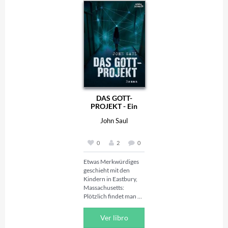
zum Begräbnis nach 
Sanatorium 
London anreisen, 
eingeliefert wird. 

ereignen sich 
Im Alter von 21 Jahren 
mysteriöse Vorgänge, 
entkommt Myers am 
die in einem 
Vortag zu Halloween 
Showdown am 
aus dem Sanatorium 
Friedhof gipfeln.

und kehrt nach 
Über Jahre hinweg 
Haddonfield zurück, 
begleitete Dr. John H. 
wohin er von Dr. 
Watson seinen Freund 
Loomis, seinem 
und Kompagnon 
behandelnden 
DAS GOTT-
Sherlock Holmes bei 
Psychiater, verfolgt 
PROJEKT - Ein
der Aufklärung einer 
wird. Loomis ist 
Horror-Roman
John Saul
Vielzahl von 
überzeugt davon, dass 
Verbrechen und 
Michael Myers die 
Geheimnissen. 
Verkörperung des 
0
2
0
Beginnend mit den 
Bösen ist – und dass er 
1880er Jahren und in 
nach Haddonfield 
Etwas Merkwürdiges 
das 20. Jahrhundert 
zurückgekehrt ist, um 
geschieht mit den 
hineinragend, stellte 
das Entsetzliche zu 
Kindern in Eastbury, 
Holmes seinen Status 
vollenden, was er 
Massachusetts: 
als brillantester und 
fünfzehn Jahre zuvor 
Plötzlich findet man 
erfolgreichster 
begonnen hat... 

scheinbar gesunde 
Detektiv der Welt 
Babies tot in ihren 
immer wieder unter 
John Carpenters 
Ver libro
Bettchen. Eine kalte 
Beweis. Davon zeugen 
Halloween – Die Nacht 