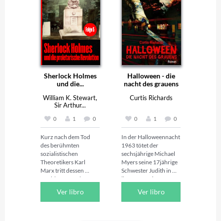
Sherlock Holmes
Halloween - die
und die...
nacht des grauens
William K. Stewart,
Curtis Richards
Sir Arthur...
0
1
0
0
1
0
Kurz nach dem Tod 
In der Halloweennacht 
des berühmten 
1963 tötet der 
sozialistischen 
sechsjährige Michael 
Theoretikers Karl 
Myers seine 17jährige 
Marx tritt dessen 
Schwester Judith in 
Nachlassverwalter 
ihrem Haus in 
Friedrich Engels an 
Haddonfield in Illinois 
Ver libro
Ver libro
Sherlock Holmes 
mit einem 
heran und bittet ihn 
Küchenmesser, 
um Hilfe. Während die 
woraufhin er ins 
internationalen Gäste 
Smith’s-Grove-