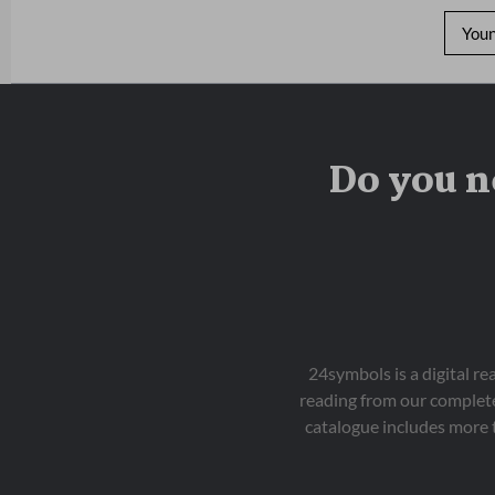
You
Do you n
24symbols is a digital r
reading from our complete
catalogue includes more 