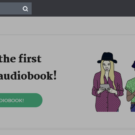
the first
 audiobook!
UDIOBOOK!