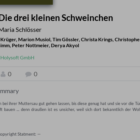
 Die drei kleinen Schweinchen
 Maria Schlösser
 Krüger
,
Marion Musiol
,
Tim Gössler
,
Christa Krings
,
Christophe
himm
,
Peter Nottmeier
,
Derya Akyol
:
Holysoft GmbH
0
0
ummary
 bei ihrer Muttersau gut gehen lassen, bis diese genug hat und sie vor die Tür
 bauen ... denn draußen ist es unsicher, weil sich dort bekanntlich der Wolf
Copyright Statment: —