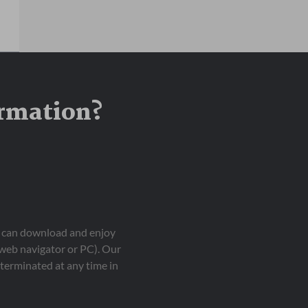
ormation?
ou can download and enjoy
 web navigator or PC). Our
terminated at any time in