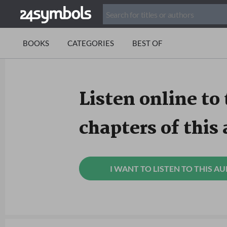
BOOKS
CATEGORIES
BEST OF
Listen online to 
chapters of this
I WANT TO LISTEN TO THIS A