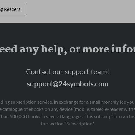
ng Readers
eed any help, or more inf
Contact our support team!
support@24symbols.com
eading subscription service. In exchange for a small monthly fee y
 catalogue of ebooks on any device (mobile, tablet, e-reader with
than 500,000 books in several languages. This subscription can be 
the section "Subscription".