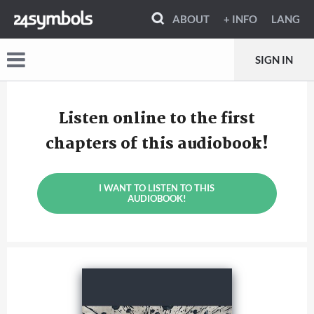
ABOUT
+ INFO
LANG
SIGN IN
Listen online to the first
chapters of this audiobook!
I WANT TO LISTEN TO THIS
AUDIOBOOK!