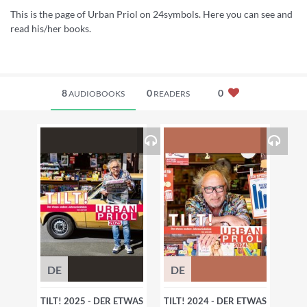
This is the page of Urban Priol on 24symbols. Here you can see and
read his/her books.
8
0
0
AUDIOBOOKS
READERS
DE
DE
TILT! 2025 - DER ETWAS
TILT! 2024 - DER ETWAS