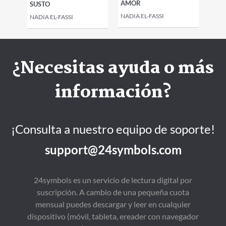
AMOR
SUSTO
NADIA EL-FASSI
NADIA EL-FASSI
¿Necesitas ayuda o más
información?
¡Consulta a nuestro equipo de soporte!
support@24symbols.com
24symbols es un servicio de lectura digital por
suscripción. A cambio de una pequeña cuota
mensual puedes descargar y leer en cualquier
dispositivo (móvil, tableta, ereader con navegador