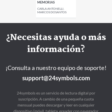
MEMORIAS
CARLA ANTONELLI,
MARCOS DOSANTOS
¿Necesitas ayuda o más
información?
¡Consulta a nuestro equipo de soporte!
support@24symbols.com
24symbols es un servicio de lectura digital por
suscripción. A cambio de una pequeña cuota
mensual puedes descargar y leer en cualquier
dispositivo (móvil, tableta, ereader con navegador