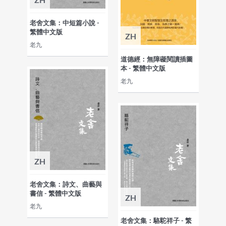
老舍文集：中短篇小說 -
繁體中文版
ZH
老九
道德經：無障礙閱讀插圖
本 - 繁體中文版
老九
ZH
老舍文集：詩文、曲藝與
書信 - 繁體中文版
ZH
老九
老舍文集：駱駝祥子 - 繁