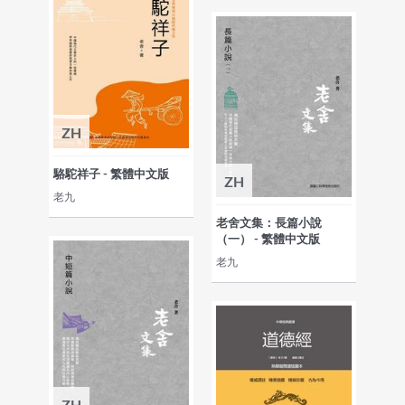
ZH
駱駝祥子 - 繁體中文版
ZH
老九
老舍文集：長篇小說
（一） - 繁體中文版
老九
ZH