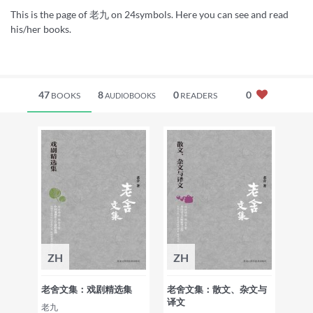
This is the page of 老九 on 24symbols. Here you can see and read
his/her books.
47
8
0
0
BOOKS
READERS
AUDIOBOOKS
ZH
ZH
老舍文集：戏剧精选集
老舍文集：散文、杂文与
译文
老九