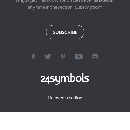
any time in the section "Subscription".
SUBSCRIBE
Reinvent reading