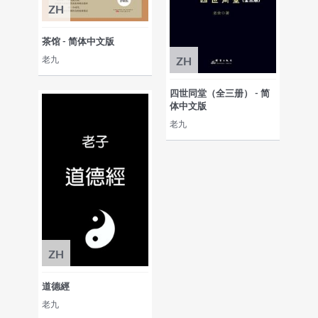
ZH
茶馆 - 简体中文版
ZH
老九
四世同堂（全三册） - 简
体中文版
老九
ZH
道德經
老九