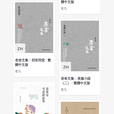
體中文版
老九
ZH
老舍文集：四世同堂 - 繁
體中文版
ZH
老九
老舍文集：長篇小說
（二） - 繁體中文版
老九