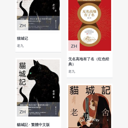
ZH
猫城记
ZH
老九
无名高地有了名（红色经
典）
老九
ZH
貓城記 - 繁體中文版