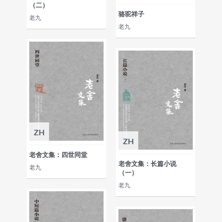
（二）
骆驼祥子
老九
老九
ZH
ZH
老舍文集：四世同堂
老舍文集：长篇小说
老九
（一）
老九