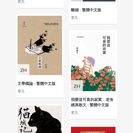
老九
離婚 - 繁體中文版
老九
ZH
文學概論 - 繁體中文版
ZH
老九
我愛這可喜的寂寞：老舍
經典散文 - 繁體中文版
老九