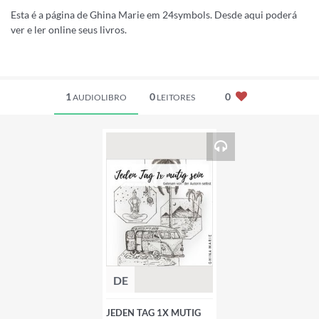
Esta é a página de Ghina Marie em 24symbols. Desde aqui poderá
ver e ler online seus livros.
1
0
0
AUDIOLIBRO
LEITORES
DE
JEDEN TAG 1X MUTIG