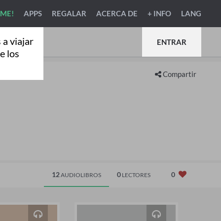
RME!
APPS
REGALAR
ACERCA DE
+ INFO
LANG
a viajar
ENTRAR
e los
Compartir
12
0
0
AUDIOLIBROS
LECTORES