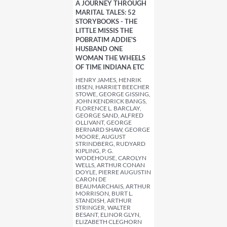
A JOURNEY THROUGH
MARITAL TALES: 52
STORYBOOKS - THE
LITTLE MISSIS THE
POBRATIM ADDIE'S
HUSBAND ONE
WOMAN THE WHEELS
OF TIME INDIANA ETC
HENRY JAMES, HENRIK
IBSEN, HARRIET BEECHER
STOWE, GEORGE GISSING,
JOHN KENDRICK BANGS,
FLORENCE L. BARCLAY,
GEORGE SAND, ALFRED
OLLIVANT, GEORGE
BERNARD SHAW, GEORGE
MOORE, AUGUST
STRINDBERG, RUDYARD
KIPLING, P. G.
WODEHOUSE, CAROLYN
WELLS, ARTHUR CONAN
DOYLE, PIERRE AUGUSTIN
CARON DE
BEAUMARCHAIS, ARTHUR
MORRISON, BURT L.
STANDISH, ARTHUR
STRINGER, WALTER
BESANT, ELINOR GLYN,
ELIZABETH CLEGHORN