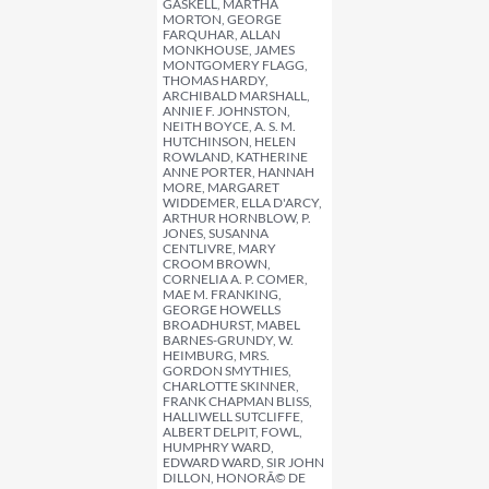
GASKELL, MARTHA
MORTON, GEORGE
FARQUHAR, ALLAN
MONKHOUSE, JAMES
MONTGOMERY FLAGG,
THOMAS HARDY,
ARCHIBALD MARSHALL,
ANNIE F. JOHNSTON,
NEITH BOYCE, A. S. M.
HUTCHINSON, HELEN
ROWLAND, KATHERINE
ANNE PORTER, HANNAH
MORE, MARGARET
WIDDEMER, ELLA D'ARCY,
ARTHUR HORNBLOW, P.
JONES, SUSANNA
CENTLIVRE, MARY
CROOM BROWN,
CORNELIA A. P. COMER,
MAE M. FRANKING,
GEORGE HOWELLS
BROADHURST, MABEL
BARNES-GRUNDY, W.
HEIMBURG, MRS.
GORDON SMYTHIES,
CHARLOTTE SKINNER,
FRANK CHAPMAN BLISS,
HALLIWELL SUTCLIFFE,
ALBERT DELPIT, FOWL,
HUMPHRY WARD,
EDWARD WARD, SIR JOHN
DILLON, HONORÃ© DE