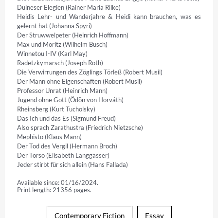
Duineser Elegien (Rainer Maria Rilke)

Heidis Lehr- und Wanderjahre & Heidi kann brauchen, was es 
gelernt hat (Johanna Spyri)

Der Struwwelpeter (Heinrich Hoffmann)

Max und Moritz (Wilhelm Busch)

Winnetou I-IV (Karl May)

Radetzkymarsch (Joseph Roth)

Die Verwirrungen des Zöglings Törleß (Robert Musil)

Der Mann ohne Eigenschaften (Robert Musil)

Professor Unrat (Heinrich Mann)

Jugend ohne Gott (Ödön von Horváth)

Rheinsberg (Kurt Tucholsky)

Das Ich und das Es (Sigmund Freud)

Also sprach Zarathustra (Friedrich Nietzsche)

Mephisto (Klaus Mann)

Der Tod des Vergil (Hermann Broch)

Der Torso (Elisabeth Langgässer)

Jeder stirbt für sich allein (Hans Fallada)
Available since: 01/16/2024.
Print length: 21356 pages.
Contemporary Fiction
Essay