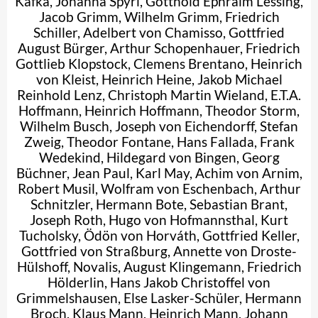
Kafka
,
Johanna Spyri
,
Gotthold Ephraim Lessing
,
Jacob Grimm
,
Wilhelm Grimm
,
Friedrich
Schiller
,
Adelbert von Chamisso
,
Gottfried
August Bürger
,
Arthur Schopenhauer
,
Friedrich
Gottlieb Klopstock
,
Clemens Brentano
,
Heinrich
von Kleist
,
Heinrich Heine
,
Jakob Michael
Reinhold Lenz
,
Christoph Martin Wieland
,
E.T.A.
Hoffmann
,
Heinrich Hoffmann
,
Theodor Storm
,
Wilhelm Busch
,
Joseph von Eichendorff
,
Stefan
Zweig
,
Theodor Fontane
,
Hans Fallada
,
Frank
Wedekind
,
Hildegard von Bingen
,
Georg
Büchner
,
Jean Paul
,
Karl May
,
Achim von Arnim
,
Robert Musil
,
Wolfram von Eschenbach
,
Arthur
Schnitzler
,
Hermann Bote
,
Sebastian Brant
,
Joseph Roth
,
Hugo von Hofmannsthal
,
Kurt
Tucholsky
,
Ödön von Horváth
,
Gottfried Keller
,
Gottfried von Straßburg
,
Annette von Droste-
Hülshoff
,
Novalis
,
August Klingemann
,
Friedrich
Hölderlin
,
Hans Jakob Christoffel von
Grimmelshausen
,
Else Lasker-Schüler
,
Hermann
Broch
,
Klaus Mann
,
Heinrich Mann
,
Johann