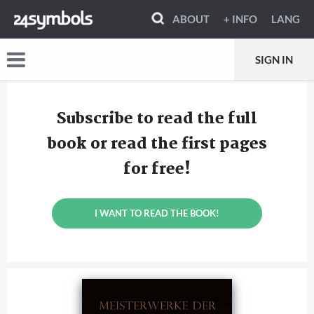
ABOUT
+ INFO
LANG
SIGN IN
Subscribe to read the full
book or read the first pages
for free!
I WANT TO READ THE BOOK!