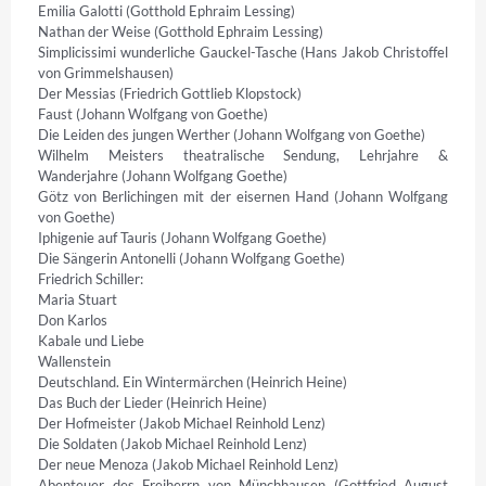
Emilia Galotti (Gotthold Ephraim Lessing)

Nathan der Weise (Gotthold Ephraim Lessing)

Simplicissimi wunderliche Gauckel-Tasche (Hans Jakob Christoffel 
von Grimmelshausen)

Der Messias (Friedrich Gottlieb Klopstock)

Faust (Johann Wolfgang von Goethe)

Die Leiden des jungen Werther (Johann Wolfgang von Goethe)

Wilhelm Meisters theatralische Sendung, Lehrjahre & 
Wanderjahre (Johann Wolfgang Goethe)

Götz von Berlichingen mit der eisernen Hand (Johann Wolfgang 
von Goethe)

Iphigenie auf Tauris (Johann Wolfgang Goethe)

Die Sängerin Antonelli (Johann Wolfgang Goethe)

Friedrich Schiller:

Maria Stuart 

Don Karlos 

Kabale und Liebe 

Wallenstein 

Deutschland. Ein Wintermärchen (Heinrich Heine)

Das Buch der Lieder (Heinrich Heine)

Der Hofmeister (Jakob Michael Reinhold Lenz)

Die Soldaten (Jakob Michael Reinhold Lenz)

Der neue Menoza (Jakob Michael Reinhold Lenz)

Abenteuer des Freiherrn von Münchhausen (Gottfried August 