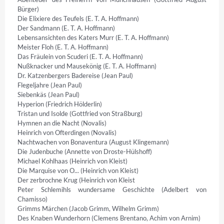
Bürger)

Die Elixiere des Teufels (E. T. A. Hoffmann)

Der Sandmann (E. T. A. Hoffmann)

Lebensansichten des Katers Murr (E. T. A. Hoffmann)

Meister Floh (E. T. A. Hoffmann)

Das Fräulein von Scuderi (E. T. A. Hoffmann)

Nußknacker und Mausekönig (E. T. A. Hoffmann)

Dr. Katzenbergers Badereise (Jean Paul)

Flegeljahre (Jean Paul)

Siebenkäs (Jean Paul)

Hyperion (Friedrich Hölderlin)

Tristan und Isolde (Gottfried von Straßburg)

Hymnen an die Nacht (Novalis)

Heinrich von Ofterdingen (Novalis)

Nachtwachen von Bonaventura (August Klingemann)

Die Judenbuche (Annette von Droste-Hülshoff)

Michael Kohlhaas (Heinrich von Kleist)

Die Marquise von O... (Heinrich von Kleist)

Der zerbrochne Krug (Heinrich von Kleist

Peter Schlemihls wundersame Geschichte (Adelbert von 
Chamisso)

Grimms Märchen (Jacob Grimm, Wilhelm Grimm)

Des Knaben Wunderhorn (Clemens Brentano, Achim von Arnim)
