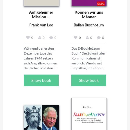
Auf geheimer
Können wir uns
Mission -...
Männer
überhaupt...
Frank Van Loo
Balian Buschbaum
0
0
0
0
0
0
Während der ersten 
Das E-Booklet zum 
Dezembertage des 
Buch "Die Zukunft der 
Jahres 1944 setzen 
Kommunikation ist 
sich Angriffskolonnen 
weiblich. Wie du mit 
deutscher Soldaten in 
Empathie, Intuition 
Bewegung zu dem 
und Präsenz mehr 
letzten Versuch, eine 
bewirkst als mit lauten 
Show book
Show book
Kriegswende 
Worten"!

herbeizuführen. Die 
In diesem E-Booklet 
Ardennenoffensive 
"Können wir uns 
beginnt.ln diese Phase 
Männer überhaupt 
des Krieges fällt ein 
noch leisten?" stellt 
Unternehmen, das in 
Balian Buschbaum 
seiner Geschichte als 
unbequeme Fragen – 
eines der 
und liefert fundierte 
abenteuerlichsten 
Antworten. Mit 
Kapitel eingegangen 
Fakten, Studien, 