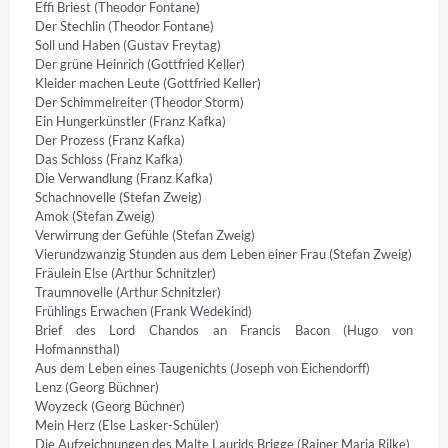
Effi Briest (Theodor Fontane)

Der Stechlin (Theodor Fontane)

Soll und Haben (Gustav Freytag)

Der grüne Heinrich (Gottfried Keller)

Kleider machen Leute (Gottfried Keller)

Der Schimmelreiter (Theodor Storm)

Ein Hungerkünstler (Franz Kafka)

Der Prozess (Franz Kafka)

Das Schloss (Franz Kafka)

Die Verwandlung (Franz Kafka)

Schachnovelle (Stefan Zweig)

Amok (Stefan Zweig)

Verwirrung der Gefühle (Stefan Zweig)

Vierundzwanzig Stunden aus dem Leben einer Frau (Stefan Zweig)

Fräulein Else (Arthur Schnitzler)

Traumnovelle (Arthur Schnitzler)

Frühlings Erwachen (Frank Wedekind)

Brief des Lord Chandos an Francis Bacon (Hugo von 
Hofmannsthal)

Aus dem Leben eines Taugenichts (Joseph von Eichendorff)

Lenz (Georg Büchner)

Woyzeck (Georg Büchner)

Mein Herz (Else Lasker-Schüler)

Die Aufzeichnungen des Malte Laurids Brigge (Rainer Maria Rilke)
