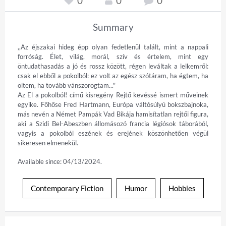
0
0
0
Summary
,,Az éjszakai hideg épp olyan fedetlenül talált, mint a nappali 
forróság. Élet, világ, morál, szív és értelem, mint egy 
öntudathasadás a jó és rossz között, régen leváltak a lelkemről: 
csak el ebből a pokolból: ez volt az egész szótáram, ha égtem, ha 
öltem, ha tovább vánszorogtam..."

Az El a pokolból! című kisregény Rejtő kevéssé ismert műveinek 
egyike. Főhőse Fred Hartmann, Európa váltósúlyú bokszbajnoka, 
más nevén a Német Pampák Vad Bikája hamisítatlan rejtői figura, 
aki a Szidi Bel-Abeszben állomásozó francia légiósok táborából, 
vagyis a pokolból eszének és erejének köszönhetően végül 
sikeresen elmenekül.
Available since: 04/13/2024.
Contemporary Fiction
Humor
Hobbies