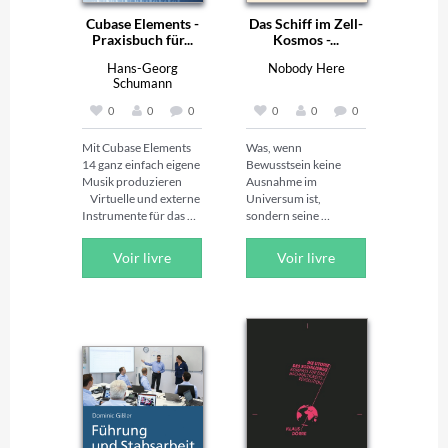
Cubase Elements -
Das Schiff im Zell-
Praxisbuch für...
Kosmos -...
Hans-Georg
Nobody Here
Schumann
0
0
0
0
0
0
Mit Cubase Elements 
Was, wenn 
14 ganz einfach eigene 
Bewusstsein keine 
Musik produzieren

Ausnahme im 
    Virtuelle und externe 
Universum ist, 
Instrumente für das 
sondern seine 
Sounddesign nutzen

Grundordnung? Der 
    Leicht 
Ozean der 
Voir livre
Voir livre
nachvollziehbare 
Frequenzen führt 
Anleitungen anhand 
durch die Physik des 
eines durchgängigen 
Lebendigen — von der 
Songbeispiels

einzelnen Zelle bis zu 
dem Feld, das sie trägt. 
Kein Glaube, keine 
Esoterik: nur die 
konsequente Frage, 
Aufnehmen, 
was Materie, Resonanz 
bearbeiten, mixen und 
und Beobachtung 
mastern

wirklich verbindet. 