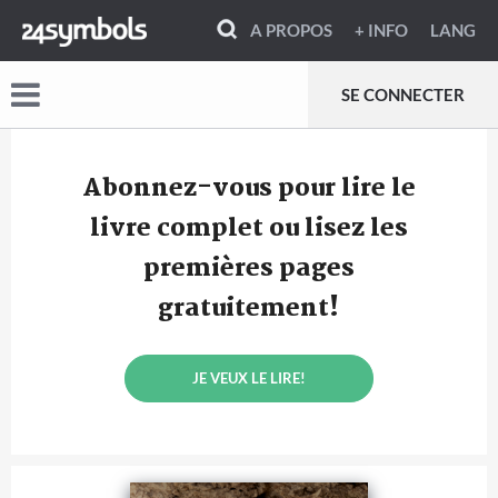
A PROPOS
+ INFO
LANG
SE CONNECTER
Abonnez-vous pour lire le
livre complet ou lisez les
premières pages
gratuitement!
JE VEUX LE LIRE!