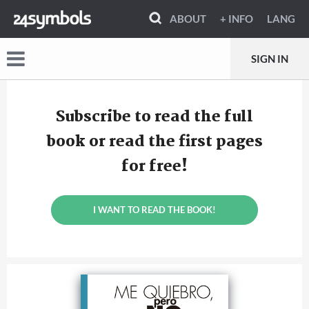
ABOUT
+ INFO
LANG
SIGN IN
Subscribe to read the full
book or read the first pages
for free!
I WANT TO READ THE BOOK!