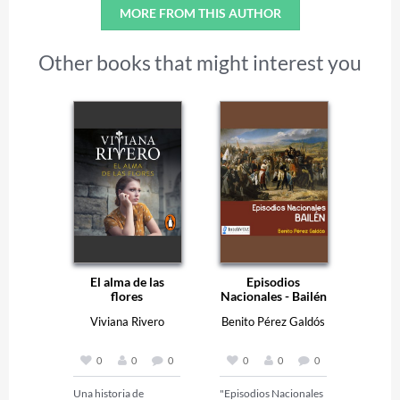
MORE FROM THIS AUTHOR
Other books that might interest you
El alma de las
Episodios
flores
Nacionales - Bailén
Viviana Rivero
Benito Pérez Galdós
0
0
0
0
0
0
Una historia de 
"Episodios Nacionales 