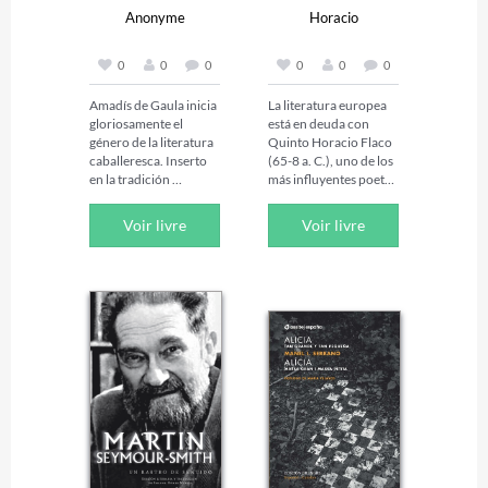
Anonyme
Horacio
0
0
0
0
0
0
Amadís de Gaula inicia 
La literatura europea 
gloriosamente el 
está en deuda con 
género de la literatura 
Quinto Horacio Flaco 
caballeresca. Inserto 
(65-8 a. C.), uno de los 
en la tradición 
más influyentes poetas 
artúrica, nos presenta 
de la Antigüedad. De 
una escala de valores 
amplia formación 
Voir livre
Voir livre
humanos: la bondad 
filosófica y con 
de armas es la 
especial inclinación 
condición suprema del 
hacia el epicureísmo, 
hombre; la belleza es la 
tras un lapso como 
virtud suprema de la 
tribuno militar, se 
mujer; el hombre lucha 
estableció en Roma, 
por el señorío y por la 
donde inició una 
fama. A la bondad de 
brillante carrera 
las armas y la belleza se 
literaria bajo la tutela 
une el amor leal, que 
del emperador 
anima a todos los 
Augusto y su consejero 
pensamientos y todos 
Mecenas. Su reflexiva 
los actos. Una obra, 
poesía alcanza una 
pues, que alienta por la 
extraordinaria 