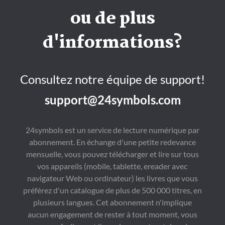
edición bilingüe 
talentos que se 
Si alguna vez pensó 
ou de plus
castellano-inglés.
muestran en sus 
que Benito Pérez 
poemas. Los poemas 
Galdós era un autor 
en Poemas Oscuros 
muy serio y antiguo, 
d'informations?
fueron creados en su 
sus cuentos le 
época temporana 
sorprenderán. 

(antes de 1984), 
El Espiritista is a short 
también han 
and amusing satirical 
Consultez notre équipe de support!
reconocidos como las 
story by Benito Pérez 
obras más 
Galdós about spiritism 
reprensentativas de 
and mediums, a very 
support@24symbols.com
¨Poemas Brumosos¨. El 
hot topic in his time. 
traductor de este libro 
Through different 
es Javier Martin Rios, 
interviews with spirits 
que se trata de un 
from the beyond, the 
24symbols est un service de lecture numérique par
estudioso de literatura 
protagonist unveils 
abonnement. En échange d'une petite redevance
comparada en la 
some mysteries of 
Universidad de 
History. If you ever 
mensuelle, vous pouvez télécharger et lire sur tous
Granada en España 
thought that Benito 
vos appareils (mobile, tablette, ereader avec
,también se trata de un 
Pérez Galdós was a 
navigateur Web ou ordinateur) les livres que vous
poeta.
very serious and old-
fashioned author, his 
préférez d'un catalogue de plus de 500 000 titres, en
stories will surprise 
plusieurs langues. Cet abonnement n'implique
you. 

Diseño de portada: 
aucun engagement de rester à tout moment, vous
David Rubiales. 
