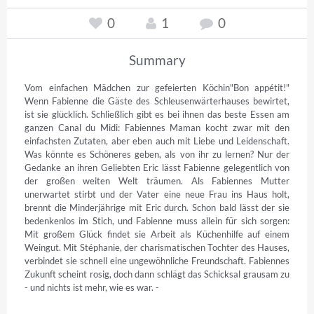
0
1
0
Summary
Vom einfachen Mädchen zur gefeierten Köchin"Bon appétit!" 
Wenn Fabienne die Gäste des Schleusenwärterhauses bewirtet, 
ist sie glücklich. Schließlich gibt es bei ihnen das beste Essen am 
ganzen Canal du Midi: Fabiennes Maman kocht zwar mit den 
einfachsten Zutaten, aber eben auch mit Liebe und Leidenschaft. 
Was könnte es Schöneres geben, als von ihr zu lernen? Nur der 
Gedanke an ihren Geliebten Eric lässt Fabienne gelegentlich von 
der großen weiten Welt träumen. Als Fabiennes Mutter 
unerwartet stirbt und der Vater eine neue Frau ins Haus holt, 
brennt die Minderjährige mit Eric durch. Schon bald lässt der sie 
bedenkenlos im Stich, und Fabienne muss allein für sich sorgen: 
Mit großem Glück findet sie Arbeit als Küchenhilfe auf einem 
Weingut. Mit Stéphanie, der charismatischen Tochter des Hauses, 
verbindet sie schnell eine ungewöhnliche Freundschaft. Fabiennes 
Zukunft scheint rosig, doch dann schlägt das Schicksal grausam zu 
- und nichts ist mehr, wie es war. -