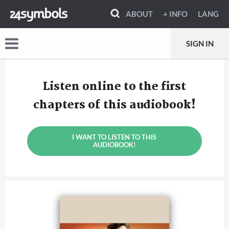
ABOUT
+ INFO
LANG
SIGN IN
Listen online to the first
chapters of this audiobook!
I WANT TO LISTEN TO THIS
AUDIOBOOK!