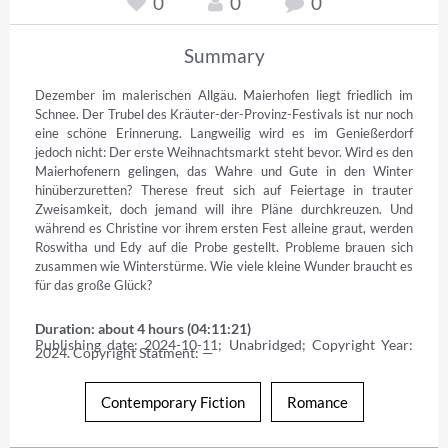
0
0
0
Summary
Dezember im malerischen Allgäu. Maierhofen liegt friedlich im 
Schnee. Der Trubel des Kräuter-der-Provinz-Festivals ist nur noch 
eine schöne Erinnerung. Langweilig wird es im Genießerdorf 
jedoch nicht: Der erste Weihnachtsmarkt steht bevor. Wird es den 
Maierhofenern gelingen, das Wahre und Gute in den Winter 
hinüberzuretten? Therese freut sich auf Feiertage in trauter 
Zweisamkeit, doch jemand will ihre Pläne durchkreuzen. Und 
während es Christine vor ihrem ersten Fest alleine graut, werden 
Roswitha und Edy auf die Probe gestellt. Probleme brauen sich 
zusammen wie Winterstürme. Wie viele kleine Wunder braucht es 
für das große Glück?
Duration: about 4 hours (04:11:21)
Publishing date: 2024-10-11; Unabridged; Copyright Year: 
2024. Copyright Statment: —
Contemporary Fiction
Romance