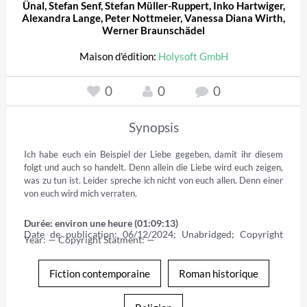
Ünal
,
Stefan Senf
,
Stefan Müller-Ruppert
,
Inko Hartwiger
,
Alexandra Lange
,
Peter Nottmeier
,
Vanessa Diana Wirth
,
Werner Braunschädel
Maison d'édition:
Holysoft GmbH
0
0
0
Synopsis
Ich habe euch ein Beispiel der Liebe gegeben, damit ihr diesem 
folgt und auch so handelt. Denn allein die Liebe wird euch zeigen, 
was zu tun ist. Leider spreche ich nicht von euch allen. Denn einer 
von euch wird mich verraten.
Durée: environ une heure (01:09:13)
Date de publication: 06/12/2024; Unabridged; Copyright 
Year: — Copyright Statment: —
Fiction contemporaine
Roman historique