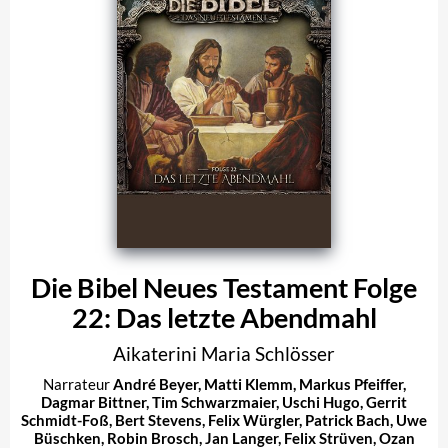
Die Bibel Neues Testament Folge
22: Das letzte Abendmahl
Aikaterini Maria Schlösser
Narrateur
André Beyer
,
Matti Klemm
,
Markus Pfeiffer
,
Dagmar Bittner
,
Tim Schwarzmaier
,
Uschi Hugo
,
Gerrit
Schmidt-Foß
,
Bert Stevens
,
Felix Würgler
,
Patrick Bach
,
Uwe
Büschken
,
Robin Brosch
,
Jan Langer
,
Felix Strüven
,
Ozan