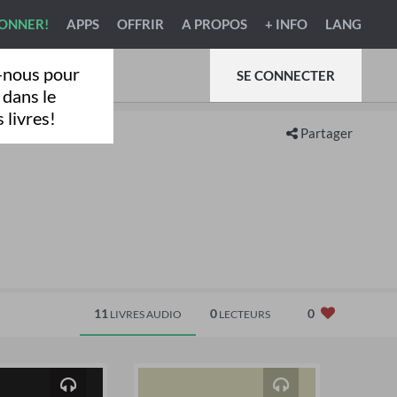
BONNER!
APPS
OFFRIR
A PROPOS
+ INFO
LANG
-nous pour
SE CONNECTER
 dans le
 livres!
Partager
11
0
0
LIVRES AUDIO
LECTEURS