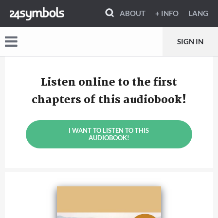
ABOUT
+ INFO
LANG
SIGN IN
Listen online to the first
chapters of this audiobook!
I WANT TO LISTEN TO THIS
AUDIOBOOK!