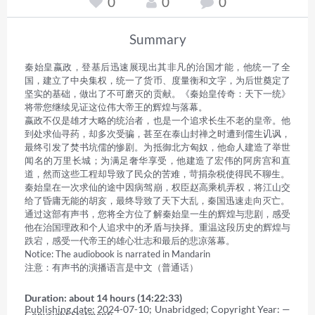
0
0
0
Summary
秦始皇嬴政，登基后迅速展现出其非凡的治国才能，他统一了全
国，建立了中央集权，统一了货币、度量衡和文字，为后世奠定了
坚实的基础，做出了不可磨灭的贡献。《秦始皇传奇：天下一统》
将带您继续见证这位伟大帝王的辉煌与落幕。 

嬴政不仅是雄才大略的统治者，也是一个追求长生不老的皇帝。他
到处求仙寻药，却多次受骗，甚至在泰山封禅之时遭到儒生讥讽，
最终引发了焚书坑儒的惨剧。为抵御北方匈奴，他命人建造了举世
闻名的万里长城；为满足奢华享受，他建造了宏伟的阿房宫和直
道，然而这些工程却导致了民众的苦难，苛捐杂税使得民不聊生。 

秦始皇在一次求仙的途中因病驾崩，权臣赵高乘机弄权，将江山交
给了昏庸无能的胡亥，最终导致了天下大乱，秦国迅速走向灭亡。 

通过这部有声书，您将全方位了解秦始皇一生的辉煌与悲剧，感受
他在治国理政和个人追求中的矛盾与抉择。重温这段历史的辉煌与
跌宕，感受一代帝王的雄心壮志和最后的悲凉落幕。 

Notice: The audiobook is narrated in Mandarin 

注意：有声书的演播语言是中文（普通话）
Duration: about 14 hours (14:22:33)
Publishing date: 2024-07-10; Unabridged; Copyright Year: — 
Copyright Statment: —