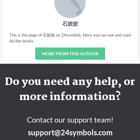
石姣姣
This is the page of 石姣姣 on 24symbols. Here you can see and read
his/her books.
MORE FROM THIS AUTHOR
Do you need any help, or
more information?
Contact our support team!
support@24symbols.com