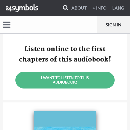
ABOUT
+ INFO
LANG
SIGN IN
Listen online to the first
chapters of this audiobook!
I WANT TO LISTEN TO THIS
AUDIOBOOK!