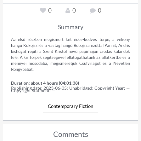
0
0
0
Summary
Az első részben megismert két édes-kedves törpe, a vékony 
hangú Kököjszi és a vastag hangú Bobojsza ezúttal Pannit, Andris 
kishúgát repíti a Szent Kristóf nevû papírhajón csodás kalandok 
felé. A kis törpék segítségével ellátogathatunk az állatkertbe és a 
mennyei mosodába, megismeretjük Csúfvirágot és a Nevetlen 
Rongybabát.
Duration: about 4 hours (04:01:38)
Publishing date: 2023-06-05; Unabridged; Copyright Year: — 
Copyright Statment: —
Contemporary Fiction
Comments