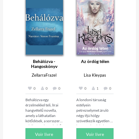
Behàlózva -
Az ördög télen
Hangoskönyv
ZellarraFrazel
Lisa Kleypas
0
0
0
0
1
0
Behálózva egy 
A londoni társaság 
érzelmekkel teli, lírai 
estélyein 
hangvételű novella, 
petrezselymet áruló 
amely a láthatatlan 
négy ifjú hölgy 
kötődések, a sorsszerű 
szövetkezik egyetlen 
találkozások és a belső 
közös cél érdekében, 
döntések világába 
hogy minden női 
Voir livre
Voir livre
vezeti az olvasót. A 
furfangot és praktikát 