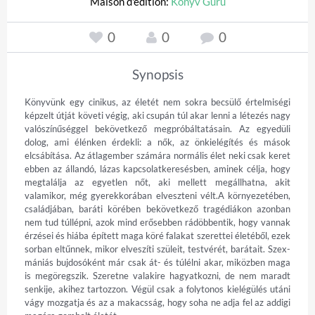
Maison d'édition:
Könyv Guru
0
0
0
Synopsis
Könyvünk egy cinikus, az életét nem sokra becsülő ér­telmiségi 
képzelt útját követi végig, aki csupán túl akar lenni a létezés nagy 
valószínűséggel bekövetkező meg­próbáltatásain. Az egyedüli 
dolog, ami élénken érdekli: a nők, az önkielégítés és mások 
elcsábítása. Az átlagember számára normális élet neki csak keret 
ebben az állandó, lázas kapcsolatkeresésben, aminek célja, hogy 
megtalálja az egyetlen nőt, aki mellett megállhatna, akit 
valamikor, még gyerekkorában elveszteni vélt.A környezetében, 
családjában, baráti körében bekövet­kező tragédiákon azonban 
nem tud túllépni, azok mind erősebben rádöbbentik, hogy vannak 
érzései és hiába épített maga köré falakat szerettei életéből, ezek 
sorban eltűnnek, mikor elveszíti szüleit, testvérét, barátait. Szex­
mániás bujdosóként már csak át- és túlélni akar, miközben maga 
is megöregszik. Szeretne valakire hagyatkozni, de nem maradt 
senkije, akihez tartozzon. Végül csak a foly­tonos kielégülés utáni 
vágy mozgatja és az a makacsság, hogy soha ne adja fel az addigi 