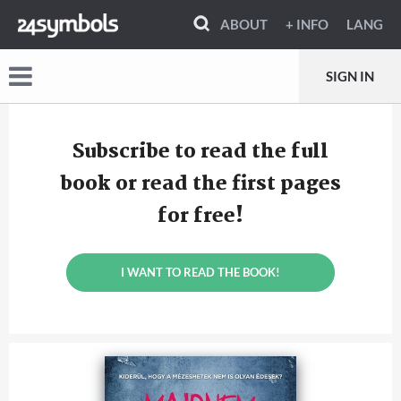
ABOUT
+ INFO
LANG
SIGN IN
Subscribe to read the full
book or read the first pages
for free!
I WANT TO READ THE BOOK!