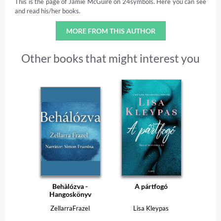
This is the page of Jamie McGuire on 24symbols. Here you can see
and read his/her books.
MORE FROM THIS AUTHOR
Other books that might interest you
Behàlózva -
A pártfogó
Hangoskönyv
ZellarraFrazel
Lisa Kleypas