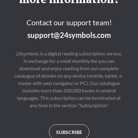
more information?
tapasztalatlan.Ahogy 
érzelmeivel? 
Megijedtem, hogy nem 
egyre mélyebbre ássák 
Lehetséges, hogy 
vagy tökéletes te sem? 
magukat a másik 
Nathan is palástolt 
Lehet... Hat éve 
világában, 
valamit?
menekülök előlünk. 
Contact our support team!
mindkettejük múltja és 
Most, miután egy 
személyisége próbára 
rohadt félfamentes 
kerül, és olyan 
support@24symbols.com
papírból megtudtam, 
hazugságokkal kell 
hogy el akarsz válni, 
szembenézniük, 
szembe kellett néznem 
amelyek végleg 
mindezekkel. Talán ki 
24symbols is a digital reading subscription service.
megváltoztathatják az 
kell gyomlálni a 
életüket. Vajon meddig 
In exchange for a small monthly fee you can
múltunkat, hogy 
lehet játszani a 
kiderüljön, van-e 
download and enjoy reading from our complete
megcsalással és a 
jövőnk. Ideje 
megtévesztéssel 
catalogue of ebooks on any device (mobile, tablet, e-
megtudnunk, hogy a 
anélkül, hogy 
sziklakertben is nőhet-
reader with web navigator or PC). Our catalogue
összetörne az egész 
e virág...(Még) a 
világuk?
includes more than 500,000 books in several
feleséged, BlankaA 
languages. This subscription can be terminated at
festői spanyol szigeten 
álló, a világ 
any time in the section "Subscription".
leggazdagabbjainak 
fenntartott 
luxusszállodába 
gyakornokként érkező 
Blanka nem sejtette, 
SUBSCRIBE
hogy munkába 