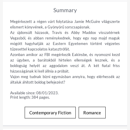
Summary
Megérkezett a régen várt folytatása Jamie McGuire világszerte 
elismert könyvének, a Gyönyörű sorscsapásnak. 

Az újdonsült házasok, Travis és Abby Maddox visszatérnek 
Vegasból, és abban reménykednek, hogy egy nap majd maguk 
mögött hagyhatják az Eastern Egyetemen történt végzetes 
tűzesettel kapcsolatos katasztrófát.

Azonban amikor az FBI megérkezik Eakinsbe, és nyomozni kezd 
az ügyben, a barátokból hirtelen ellenségek lesznek, és a 
boldogság helyét az aggodalom veszi át. A két fiatal friss 
házasságának ki kell állnia a próbát. 

Vajon meg tudnak bízni egymásban annyira, hogy elérhessék az 
általuk áhított boldog befejezést?
Available since: 08/01/2023.
Print length: 384 pages.
Contemporary Fiction
Romance