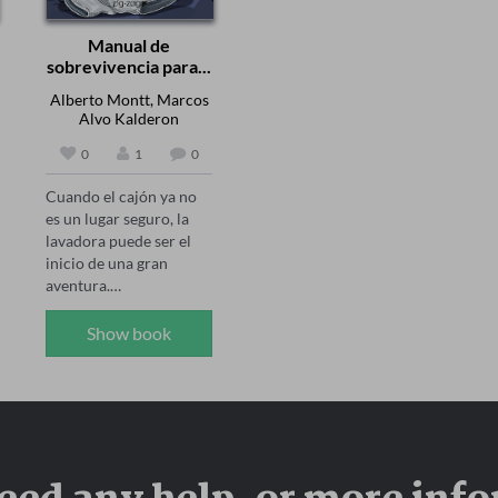
Manual de
sobrevivencia para...
Alberto Montt, Marcos
Alvo Kalderon
0
1
0
Cuando el cajón ya no 
es un lugar seguro, la 
lavadora puede ser el 
inicio de una gran 
aventura.

Entre pelusas y peligros 
Show book
domésticos, un pequeño 
calcetín se lanza a 
recorrer la casa en 
busca de su par 
extraviado… para 
terminar encontrando 
algo mucho más 