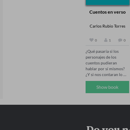
Cuentos en verso
Carlos Rubio Torres
0
1
0
¿Qué pasaría si los 
personajes de los 
cuentos pudieran 
hablar por sí mismos? 
¿Y si nos contaran lo 
que realmente piensan, 
sienten o recuerdan?

Show book
Este libro reúne 41 
poemas que dan voz a 
figuras inolvidables de 
los cuentos y novelas 
que hemos escuchado, 
leído o visto desde 