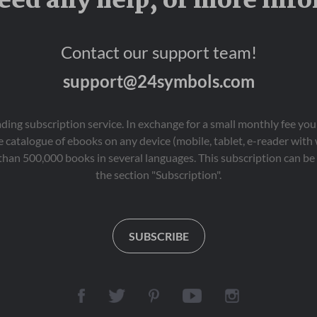
eed any help, or more inf
importante: su propio 
lugar en el mundo. En el 
camino descubrirá que 
Contact our support team!
no todo lo que 
desaparece está 
support@24symbols.com
realmente perdido, y 
que incluso los más 
olvidados pueden tener 
una historia 
eading subscription service. In exchange for a small monthly fee y
extraordinaria que 
 catalogue of ebooks on any device (mobile, tablet, e-reader with
contar.
than 500,000 books in several languages. This subscription can be 
the section "Subscription".
SUBSCRIBE