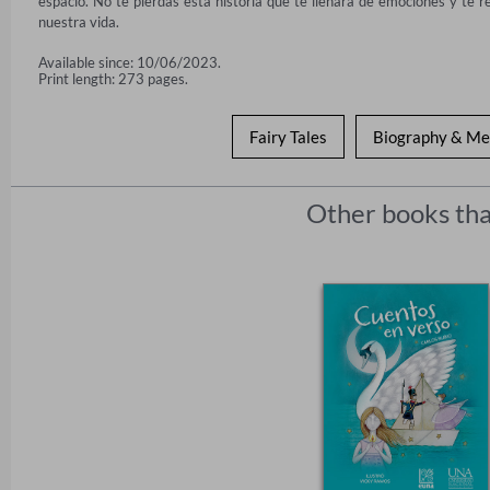
espacio. No te pierdas esta historia que te llenará de emociones y te re
nuestra vida.
Available since: 10/06/2023.
Print length: 273 pages.
Fairy Tales
Biography & Me
Other books tha