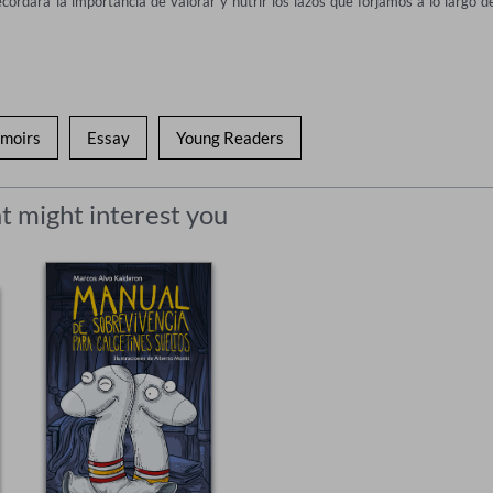
cordará la importancia de valorar y nutrir los lazos que forjamos a lo largo de
moirs
Essay
Young Readers
t might interest you