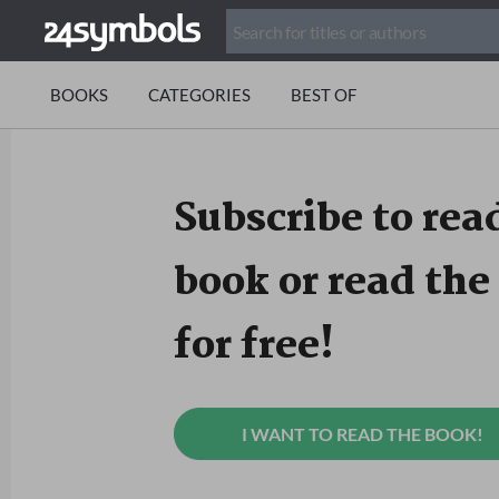
BOOKS
CATEGORIES
BEST OF
Subscribe to read
book or read the 
for free!
I WANT TO READ THE BOOK!